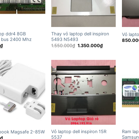
op ddr4 8GB
Thay vỏ laptop dell inspiron
Vỏ lapto
 bus 2400 Mhz
5493 N5493
850.00
Giá
Giá
0
₫
1.550.000
₫
1.350.000
₫
gốc
hiện
là:
tại
1.550.000₫.
là:
1.350.000₫.
Vỏ laptop dell inspiron 15R
Ram lap
book Magsafe 2-85W
5537
Samsun
0
₫