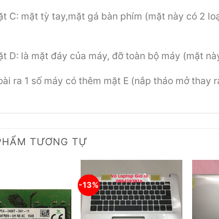
t C: mặt tỳ tay,mặt gá bàn phím (mặt này có 2 loạ
t D: là mặt đáy của máy, đỡ toàn bộ máy (mặt này
ài ra 1 số máy có thêm mặt E (nắp tháo mở thay 
PHẨM TƯƠNG TỰ
-13%