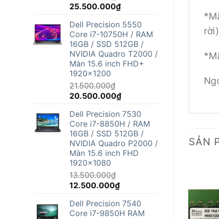
Giá
Giá
25.500.000
₫
*Mặ
gốc
hiện
Dell Precision 5550
là:
tại
rời)
Core i7-10750H / RAM
26.800.000₫.
là:
16GB / SSD 512GB /
25.500.000₫.
NVIDIA Quadro T2000 /
*Mặ
Màn 15.6 inch FHD+
1920x1200
Ngo
21.500.000
₫
Giá
Giá
20.500.000
₫
gốc
hiện
Dell Precision 7530
là:
tại
Core i7-8850H / RAM
21.500.000₫.
là:
16GB / SSD 512GB /
20.500.000₫.
SẢN 
NVIDIA Quadro P2000 /
Màn 15.6 inch FHD
1920x1080
13.500.000
₫
Giá
Giá
12.500.000
₫
gốc
hiện
Dell Precision 7540
là:
tại
Core i7-9850H RAM
13.500.000₫.
là: