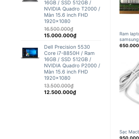
16GB / SSD 512GB /
12.500.000₫.
NVIDIA Quadro T2000 /
Màn 15.6 inch FHD
1920x1080
16.500.000
₫
Ram lapt
Giá
Giá
15.000.000
₫
samsung
gốc
hiện
650.00
Dell Precision 5530
là:
tại
Core i7-8850H / Ram
16.500.000₫.
là:
16GB / SSD 512GB /
15.000.000₫.
NVIDIA Quadro P2000 /
Màn 15.6 inch FHD
1920x1080
13.500.000
₫
Giá
Giá
12.500.000
₫
gốc
hiện
là:
tại
13.500.000₫.
là:
12.500.000₫.
Sạc Mac
950.00