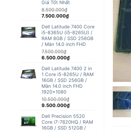
Giá Tốt Nhất
8.500.000
₫
Giá
Giá
7.500.000
₫
gốc
hiện
Dell Latitude 7400 Core
là:
tại
i5-8365U (i5-8265U) /
8.500.000₫.
là:
RAM 8GB / SSD 256GB
7.500.000₫.
/ Màn 14.0 inch FHD
7.500.000
₫
Giá
Giá
6.500.000
₫
gốc
hiện
Dell Latitude 7400 2 in
là:
tại
1 Core i5-8265U / RAM
7.500.000₫.
là:
16GB / SSD 256GB /
6.500.000₫.
Màn 14.0 inch FHD
1920x1080
10.500.000
₫
Giá
Giá
9.500.000
₫
gốc
hiện
Dell Precision 5520
là:
tại
Core i7-7820HQ / RAM
10.500.000₫.
là:
16GB / SSD 512GB /
9.500.000₫.