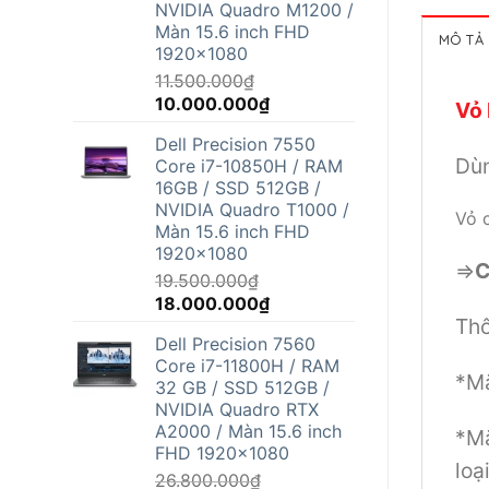
NVIDIA Quadro M1200 /
Màn 15.6 inch FHD
MÔ TẢ
1920x1080
11.500.000
₫
Giá
Giá
10.000.000
₫
Vỏ 
gốc
hiện
Dell Precision 7550
là:
tại
Dùn
Core i7-10850H / RAM
11.500.000₫.
là:
16GB / SSD 512GB /
10.000.000₫.
NVIDIA Quadro T1000 /
Vỏ 
Màn 15.6 inch FHD
1920x1080
=>
C
19.500.000
₫
Giá
Giá
18.000.000
₫
Thô
gốc
hiện
Dell Precision 7560
là:
tại
Core i7-11800H / RAM
19.500.000₫.
là:
*Mặ
32 GB / SSD 512GB /
18.000.000₫.
NVIDIA Quadro RTX
A2000 / Màn 15.6 inch
*Mặ
FHD 1920x1080
loạ
26.800.000
₫