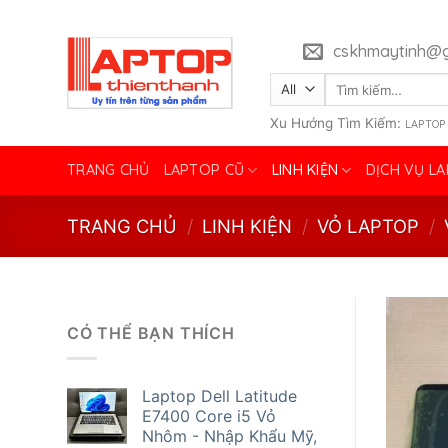
Skip
to
cskhmaytinh@g
content
Tìm
kiếm:
Xu Hướng Tìm Kiếm:
LAPTOP
TRANG CHỦ
LAPTOP CŨ
LINH KIỆN
DỊCH VỤ L
TRANG CHỦ
/
LINH KIỆN
/
VỎ LAPTOP
/
CÓ THỂ BẠN THÍCH
Laptop Dell Latitude
E7400 Core i5 Vỏ
Nhôm - Nhập Khẩu Mỹ,