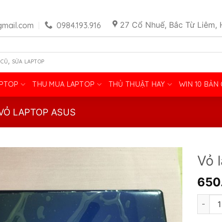
27 Cổ Nhuế, Bắc Từ Liêm, 
mail.com
0984.193.916
,
 CŨ
SỬA LAPTOP
APTOP
THU MUA LAPTOP
THỦ THUẬT HAY
WIN 10 BẢN
VỎ LAPTOP ASUS
Vỏ 
650
Vỏ lap