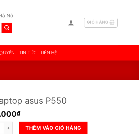
Hà Nội
GIỎ HÀNG
 QUYỀN
TIN TỨC
LIÊN HỆ
laptop asus P550
.000
₫
top asus P550 số lượng
THÊM VÀO GIỎ HÀNG