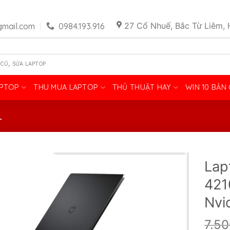
27 Cổ Nhuế, Bắc Từ Liêm, 
mail.com
0984.193.916
,
 CŨ
SỬA LAPTOP
APTOP
THU MUA LAPTOP
THỦ THUẬT HAY
WIN 10 BẢN
L
Lap
421
Nvi
7.5