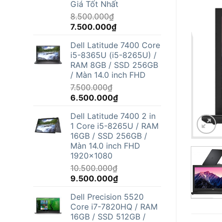
Giá Tốt Nhất
8.500.000
₫
Giá
Giá
7.500.000
₫
gốc
hiện
Dell Latitude 7400 Core
là:
tại
i5-8365U (i5-8265U) /
8.500.000₫.
là:
RAM 8GB / SSD 256GB
7.500.000₫.
/ Màn 14.0 inch FHD
7.500.000
₫
Giá
Giá
6.500.000
₫
gốc
hiện
Dell Latitude 7400 2 in
là:
tại
1 Core i5-8265U / RAM
7.500.000₫.
là:
16GB / SSD 256GB /
6.500.000₫.
Màn 14.0 inch FHD
1920x1080
10.500.000
₫
Giá
Giá
9.500.000
₫
gốc
hiện
Dell Precision 5520
là:
tại
Core i7-7820HQ / RAM
10.500.000₫.
là:
16GB / SSD 512GB /
9.500.000₫.