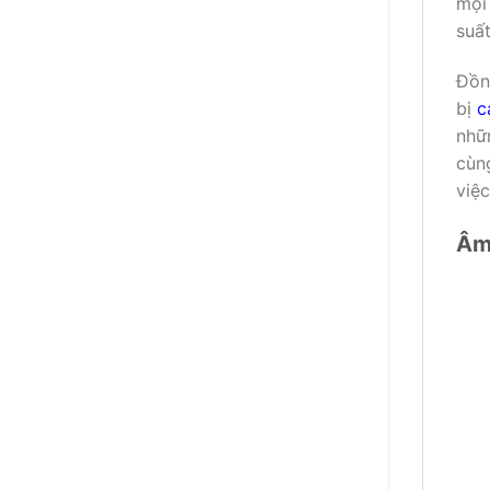
mọi 
suất
Đồn
bị
c
nhữ
cùn
việ
Âm