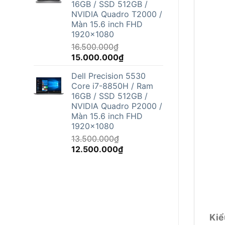
16GB / SSD 512GB /
12.500.000₫.
NVIDIA Quadro T2000 /
Màn 15.6 inch FHD
1920x1080
16.500.000
₫
Giá
Giá
15.000.000
₫
gốc
hiện
Dell Precision 5530
là:
tại
Core i7-8850H / Ram
16.500.000₫.
là:
16GB / SSD 512GB /
15.000.000₫.
NVIDIA Quadro P2000 /
Màn 15.6 inch FHD
1920x1080
13.500.000
₫
Giá
Giá
12.500.000
₫
gốc
hiện
là:
tại
13.500.000₫.
là:
12.500.000₫.
Kiể