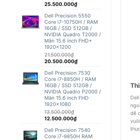
Giá
Giá
25.500.000
₫
gốc
hiện
Dell Precision 5550
là:
tại
Core i7-10750H / RAM
26.800.000₫.
là:
16GB / SSD 512GB /
25.500.000₫.
NVIDIA Quadro T2000 /
Màn 15.6 inch FHD+
1920x1200
21.500.000
₫
Giá
Giá
20.500.000
₫
gốc
hiện
Dell Precision 7530
là:
tại
Core i7-8850H / RAM
21.500.000₫.
là:
Thi
16GB / SSD 512GB /
20.500.000₫.
NVIDIA Quadro P2000 /
Del
Màn 15.6 inch FHD
1920x1080
ngo
13.500.000
₫
dễ 
Giá
Giá
12.500.000
₫
vuô
gốc
hiện
thươ
Dell Precision 7540
là:
tại
Core i7-9850H RAM
13.500.000₫.
là: