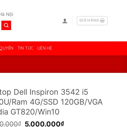
Hà Nội
GIỎ HÀNG
 QUYỀN
TIN TỨC
LIÊN HỆ
top Dell Inspiron 3542 i5
0U/Ram 4G/SSD 120GB/VGA
dia GT820/Win10
Giá
Giá
00.000
5.000.000
₫
₫