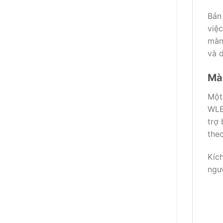
Bản 
việc
màn
và 
Màn
Một
WLED
trợ 
theo
Kích
ngườ