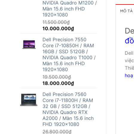
NVIDIA Quadro M1200 /
Màn 15.6 inch FHD
MÔ TẢ
1920x1080
11.500.000
₫
Giá
Giá
10.000.000
₫
De
gốc
hiện
đồ
Dell Precision 7550
là:
tại
Core i7-10850H / RAM
11.500.000₫.
là:
16GB / SSD 512GB /
Del
10.000.000₫.
NVIDIA Quadro T1000 /
việc
Màn 15.6 inch FHD
Thiế
1920x1080
hoạ 
19.500.000
₫
Giá
Giá
18.000.000
₫
gốc
hiện
Dell Precision 7560
là:
tại
Core i7-11800H / RAM
19.500.000₫.
là:
32 GB / SSD 512GB /
18.000.000₫.
NVIDIA Quadro RTX
A2000 / Màn 15.6 inch
FHD 1920x1080
26.800.000
₫