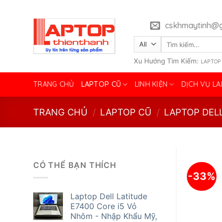
Skip
to
cskhmaytinh@g
content
Tìm
kiếm:
Xu Hướng Tìm Kiếm:
LAPTOP
TRANG CHỦ
LAPTOP CŨ
LINH KIỆN
DỊCH VỤ L
TRANG CHỦ
/
LAPTOP CŨ
/
LAPTOP DEL
CÓ THỂ BẠN THÍCH
-33%
Laptop Dell Latitude
E7400 Core i5 Vỏ
Nhôm - Nhập Khẩu Mỹ,