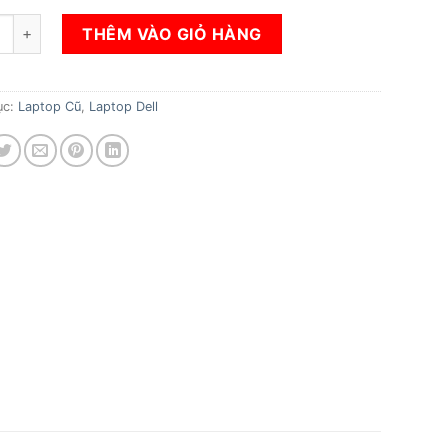
gốc
hiện
 Dell Inspiron 3542 i5 4210U/Ram 4G/SSD 120GB/VGA Nvidia G
là:
tại
THÊM VÀO GIỎ HÀNG
7.500.000₫.
là:
5.000.000₫.
ục:
Laptop Cũ
,
Laptop Dell