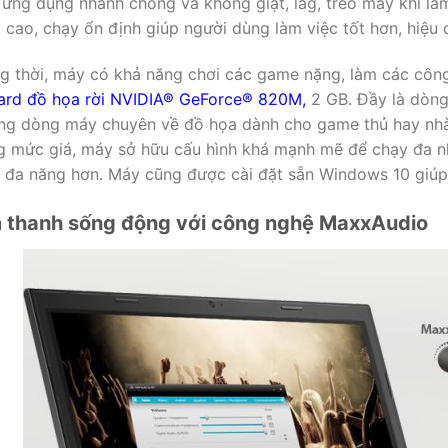
ứng dụng nhanh chóng và không giật, lag, treo máy khi làm
 cao, chạy ổn định giúp người dùng làm việc tốt hơn, hiệu 
g thời, máy có khả năng chơi các game nặng, làm các công 
ard đồ họa rời NVIDIA® GeForce® 820M,
2 GB. Đầy là dòng
ng dòng máy chuyên về đồ họa dành cho game thủ hay nhà t
g mức giá, máy sở hữu cấu hình khá mạnh mẽ để chạy đa nhi
c đa năng hơn. Máy cũng được cài đặt sẵn Windows 10 giúp
 thanh sống động với công nghệ MaxxAudio