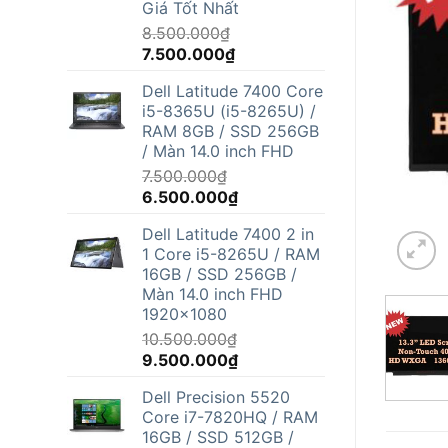
Giá Tốt Nhất
8.500.000
₫
Giá
Giá
7.500.000
₫
gốc
hiện
Dell Latitude 7400 Core
là:
tại
i5-8365U (i5-8265U) /
8.500.000₫.
là:
RAM 8GB / SSD 256GB
7.500.000₫.
/ Màn 14.0 inch FHD
7.500.000
₫
Giá
Giá
6.500.000
₫
gốc
hiện
Dell Latitude 7400 2 in
là:
tại
1 Core i5-8265U / RAM
7.500.000₫.
là:
16GB / SSD 256GB /
6.500.000₫.
Màn 14.0 inch FHD
1920x1080
10.500.000
₫
Giá
Giá
9.500.000
₫
gốc
hiện
Dell Precision 5520
là:
tại
Core i7-7820HQ / RAM
10.500.000₫.
là:
16GB / SSD 512GB /
9.500.000₫.