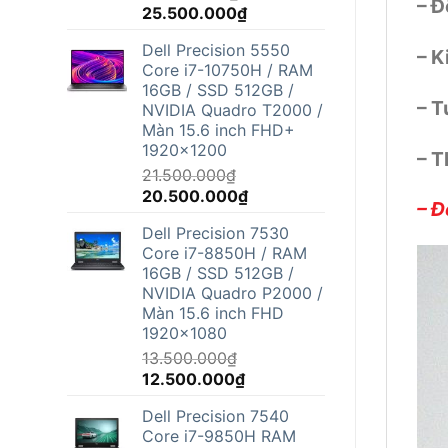
– Đ
Giá
Giá
25.500.000
₫
gốc
hiện
Dell Precision 5550
là:
tại
– K
Core i7-10750H / RAM
26.800.000₫.
là:
16GB / SSD 512GB /
25.500.000₫.
– T
NVIDIA Quadro T2000 /
Màn 15.6 inch FHD+
1920x1200
– T
21.500.000
₫
Giá
Giá
20.500.000
₫
– Đ
gốc
hiện
Dell Precision 7530
là:
tại
Core i7-8850H / RAM
21.500.000₫.
là:
16GB / SSD 512GB /
20.500.000₫.
NVIDIA Quadro P2000 /
Màn 15.6 inch FHD
1920x1080
13.500.000
₫
Giá
Giá
12.500.000
₫
gốc
hiện
Dell Precision 7540
là:
tại
Core i7-9850H RAM
13.500.000₫.
là: