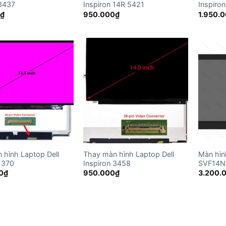
 3437
Inspiron 14R 5421
Inspiro
0
₫
950.000
₫
1.950.
 hình Laptop Dell
Thay màn hình Laptop Dell
Màn hìn
 1370
Inspiron 3458
SVF14N
0
₫
950.000
₫
3.200.