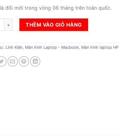
 là đổi mới trong vòng 06 tháng trên toàn quốc.
àn hình HP Probook 430 G2 số lượng
THÊM VÀO GIỎ HÀNG
ục:
Linh Kiện
,
Màn hình Laptop - Macbook
,
Màn hình laptop HP