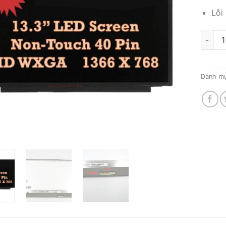
Lỗi
Thay m
Danh m