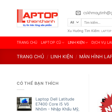
Skip
to
cskhmaytinh@g
content
Tìm
kiếm:
Xu Hướng Tìm Kiếm:
LAPTOP
TRANG CHỦ
LAPTOP CŨ
LINH KIỆN
DỊCH VỤ L
TRANG CHỦ
/
LINH KIỆN
/
MÀN HÌNH LA
CÓ THỂ BẠN THÍCH
Laptop Dell Latitude
E7400 Core i5 Vỏ
Nhôm - Nhập Khẩu Mỹ,