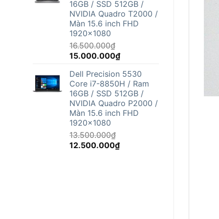
16GB / SSD 512GB /
12.500.000₫.
NVIDIA Quadro T2000 /
Màn 15.6 inch FHD
1920x1080
16.500.000
₫
Giá
Giá
15.000.000
₫
gốc
hiện
Dell Precision 5530
là:
tại
Core i7-8850H / Ram
16.500.000₫.
là:
16GB / SSD 512GB /
15.000.000₫.
NVIDIA Quadro P2000 /
Màn 15.6 inch FHD
1920x1080
13.500.000
₫
Giá
Giá
12.500.000
₫
gốc
hiện
là:
tại
13.500.000₫.
là:
12.500.000₫.