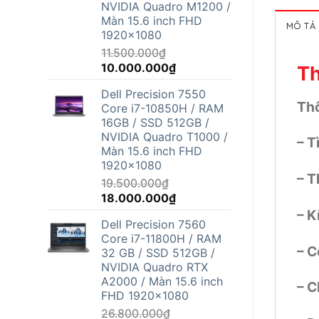
NVIDIA Quadro M1200 /
Màn 15.6 inch FHD
MÔ TẢ
1920x1080
11.500.000
₫
Giá
Giá
10.000.000
₫
Th
gốc
hiện
Dell Precision 7550
là:
tại
Thô
Core i7-10850H / RAM
11.500.000₫.
là:
16GB / SSD 512GB /
10.000.000₫.
NVIDIA Quadro T1000 /
– T
Màn 15.6 inch FHD
1920x1080
– T
19.500.000
₫
Giá
Giá
18.000.000
₫
gốc
hiện
– K
Dell Precision 7560
là:
tại
Core i7-11800H / RAM
19.500.000₫.
là:
– C
32 GB / SSD 512GB /
18.000.000₫.
NVIDIA Quadro RTX
A2000 / Màn 15.6 inch
– C
FHD 1920x1080
26.800.000
₫