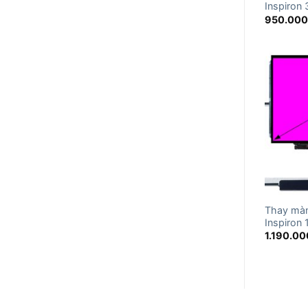
Inspiron
950.00
Thay màn
Inspiron
1.190.00