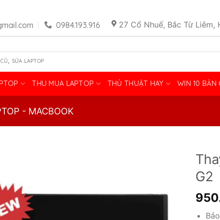
27 Cổ Nhuế, Bắc Từ Liêm, 
mail.com
0984.193.916
,
 CŨ
SỬA LAPTOP
APTOP
THU MUA LAPTOP
THỦ THUẬT HAY
WIN 10 BẢN
PTOP - MACBOOK
Tha
G2
950
Bảo