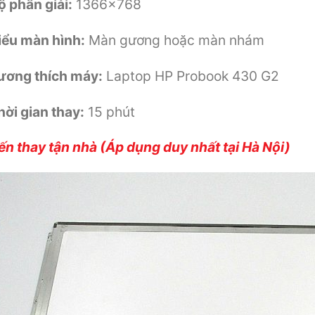
ộ phân giải:
1366×768
iểu màn hình:
Màn gương hoặc màn nhám
ương thích máy:
Laptop HP Probook 430 G2
hời gian thay:
15 phút
ến thay tận nhà (Áp dụng duy nhất tại Hà Nội)