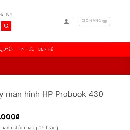
Hà Nội
GIỎ HÀNG
 QUYỀN
TIN TỨC
LIÊN HỆ
y màn hình HP Probook 430
.000
₫
 hành chính hãng 06 tháng.