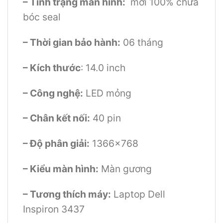
– Tình trạng màn hình:
mới 100% chưa
bóc seal
– Thời gian bảo hành:
06 tháng
– Kích thước
: 14.0 inch
– Công nghệ:
LED mỏng
– Chân kết nối:
40 pin
– Độ phân giải:
1366×768
– Kiểu màn hình:
Màn gương
– Tương thích máy:
Laptop Dell
Inspiron 3437