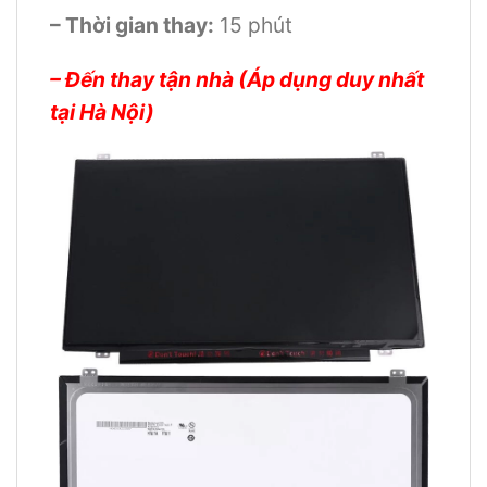
– Thời gian thay:
15 phút
– Đến thay tận nhà (Áp dụng duy nhất
tại Hà Nội)