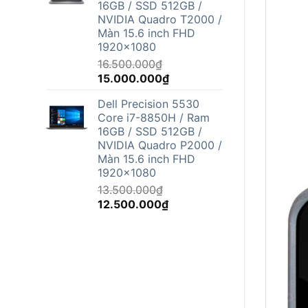
16GB / SSD 512GB /
12.500.000₫.
NVIDIA Quadro T2000 /
Màn 15.6 inch FHD
1920x1080
16.500.000
₫
Giá
Giá
15.000.000
₫
gốc
hiện
Dell Precision 5530
là:
tại
Core i7-8850H / Ram
16.500.000₫.
là:
16GB / SSD 512GB /
15.000.000₫.
NVIDIA Quadro P2000 /
Màn 15.6 inch FHD
1920x1080
13.500.000
₫
Giá
Giá
12.500.000
₫
gốc
hiện
là:
tại
13.500.000₫.
là:
12.500.000₫.