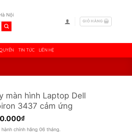
Hà Nội
GIỎ HÀNG
 QUYỀN
TIN TỨC
LIÊN HỆ
y màn hình Laptop Dell
piron 3437 cảm ứng
50.000
₫
 hành chính hãng 06 tháng.