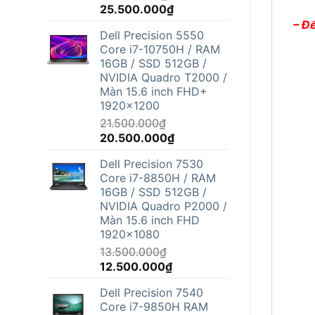
Giá
Giá
25.500.000
₫
gốc
hiện
– Đ
Dell Precision 5550
là:
tại
Core i7-10750H / RAM
26.800.000₫.
là:
16GB / SSD 512GB /
25.500.000₫.
NVIDIA Quadro T2000 /
Màn 15.6 inch FHD+
1920x1200
21.500.000
₫
Giá
Giá
20.500.000
₫
gốc
hiện
Dell Precision 7530
là:
tại
Core i7-8850H / RAM
21.500.000₫.
là:
16GB / SSD 512GB /
20.500.000₫.
NVIDIA Quadro P2000 /
Màn 15.6 inch FHD
1920x1080
13.500.000
₫
Giá
Giá
12.500.000
₫
gốc
hiện
Dell Precision 7540
là:
tại
Core i7-9850H RAM
13.500.000₫.
là: