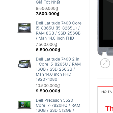
Giá Tốt Nhất
8.500.000
₫
Giá
Giá
7.500.000
₫
gốc
hiện
Dell Latitude 7400 Core
là:
tại
i5-8365U (i5-8265U) /
8.500.000₫.
là:
RAM 8GB / SSD 256GB
7.500.000₫.
/ Màn 14.0 inch FHD
7.500.000
₫
Giá
Giá
6.500.000
₫
gốc
hiện
Dell Latitude 7400 2 in
là:
tại
1 Core i5-8265U / RAM
7.500.000₫.
là:
16GB / SSD 256GB /
6.500.000₫.
Màn 14.0 inch FHD
1920x1080
10.500.000
₫
Giá
Giá
9.500.000
₫
MÔ TẢ
gốc
hiện
Dell Precision 5520
là:
tại
Core i7-7820HQ / RAM
10.500.000₫.
là:
Th
16GB / SSD 512GB /
9.500.000₫.