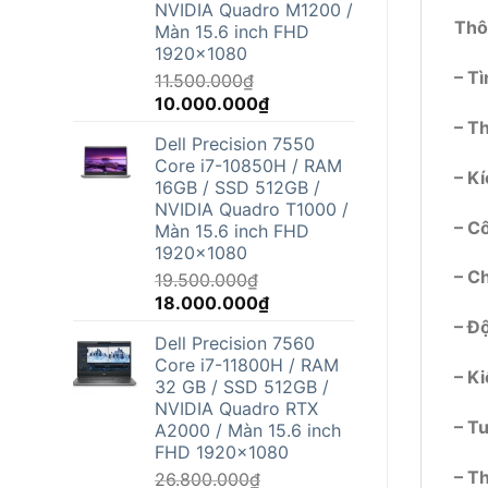
NVIDIA Quadro M1200 /
Thô
Màn 15.6 inch FHD
1920x1080
– T
11.500.000
₫
Giá
Giá
10.000.000
₫
gốc
hiện
– Th
Dell Precision 7550
là:
tại
Core i7-10850H / RAM
11.500.000₫.
là:
– K
16GB / SSD 512GB /
10.000.000₫.
NVIDIA Quadro T1000 /
– C
Màn 15.6 inch FHD
1920x1080
– Ch
19.500.000
₫
Giá
Giá
18.000.000
₫
gốc
hiện
– Độ
Dell Precision 7560
là:
tại
Core i7-11800H / RAM
19.500.000₫.
là:
– K
32 GB / SSD 512GB /
18.000.000₫.
NVIDIA Quadro RTX
– T
A2000 / Màn 15.6 inch
FHD 1920x1080
– Th
26.800.000
₫