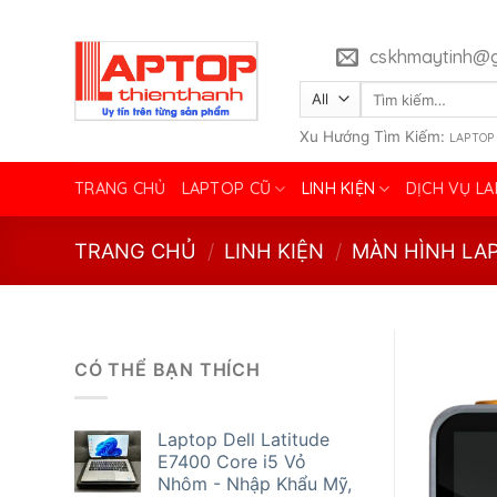
Skip
to
cskhmaytinh@g
content
Tìm
kiếm:
Xu Hướng Tìm Kiếm:
LAPTOP
TRANG CHỦ
LAPTOP CŨ
LINH KIỆN
DỊCH VỤ L
TRANG CHỦ
/
LINH KIỆN
/
MÀN HÌNH LA
CÓ THỂ BẠN THÍCH
Laptop Dell Latitude
E7400 Core i5 Vỏ
Nhôm - Nhập Khẩu Mỹ,