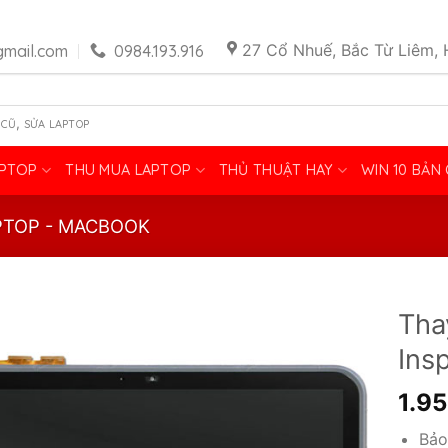
27 Cổ Nhuế, Bắc Từ Liêm, 
mail.com
0984.193.916
,
 CŨ
SỬA LAPTOP
APTOP
THU MUA LAPTOP
THỦ THUẬT HAY
WIN 10 BẢN
PTOP - MACBOOK
Tha
Ins
1.9
Bảo