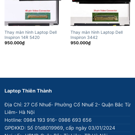
Thay màn hình Laptop Dell
Thay màn hình Laptop Dell
Inspiron 14R 5420
Inspiron 3442
950.000
₫
950.000
₫
Laptop Thiên Thành
Địa Chỉ: 27 Cổ Nhuế- Phường Cổ Nhuế 2- Quận Bắc Từ
Liêm- Hà Nội
Hotline: 0984 193 916- 0986 693 656
GPĐKKD: Số 01d8019969, cấp ngày 03/01/2024