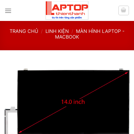
Skip
to
content
TRANG CHỦ
/
LINH KIỆN
/
MÀN HÌNH LAPTOP -
MACBOOK