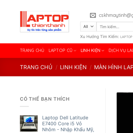
Skip
to
cskhmaytinh@g
content
Tìm
kiếm:
Xu Hướng Tìm Kiếm:
LAPTOP
TRANG CHỦ
LAPTOP CŨ
LINH KIỆN
DỊCH VỤ L
TRANG CHỦ
/
LINH KIỆN
/
MÀN HÌNH LA
CÓ THỂ BẠN THÍCH
Laptop Dell Latitude
E7400 Core i5 Vỏ
Nhôm - Nhập Khẩu Mỹ,