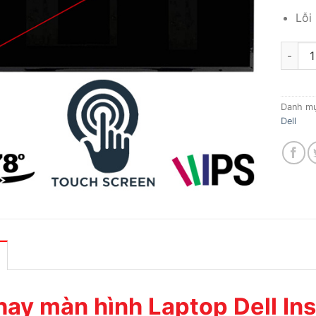
Lỗi
Thay m
Danh m
Dell
hay màn hình Laptop Dell I