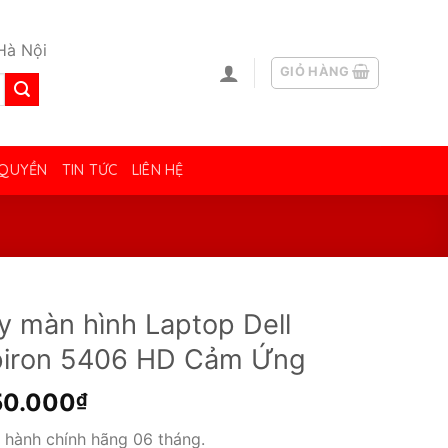
Hà Nội
GIỎ HÀNG
 QUYỀN
TIN TỨC
LIÊN HỆ
y màn hình Laptop Dell
piron 5406 HD Cảm Ứng
50.000
₫
 hành chính hãng 06 tháng.