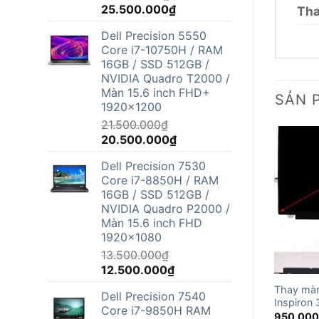
Giá
Giá
25.500.000
₫
Tha
gốc
hiện
Dell Precision 5550
là:
tại
Core i7-10750H / RAM
26.800.000₫.
là:
16GB / SSD 512GB /
25.500.000₫.
NVIDIA Quadro T2000 /
Màn 15.6 inch FHD+
SẢN 
1920x1200
21.500.000
₫
Giá
Giá
20.500.000
₫
gốc
hiện
Dell Precision 7530
là:
tại
Core i7-8850H / RAM
21.500.000₫.
là:
16GB / SSD 512GB /
20.500.000₫.
NVIDIA Quadro P2000 /
Màn 15.6 inch FHD
1920x1080
13.500.000
₫
Giá
Giá
12.500.000
₫
gốc
hiện
Thay màn
Dell Precision 7540
là:
tại
Inspiron
Core i7-9850H RAM
13.500.000₫.
là:
950.00