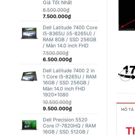
Giá Tốt Nhất
8.500.000
₫
Giá
Giá
7.500.000
₫
gốc
hiện
Dell Latitude 7400 Core
là:
tại
i5-8365U (i5-8265U) /
8.500.000₫.
là:
RAM 8GB / SSD 256GB
7.500.000₫.
/ Màn 14.0 inch FHD
7.500.000
₫
Giá
Giá
6.500.000
₫
gốc
hiện
Dell Latitude 7400 2 in
là:
tại
1 Core i5-8265U / RAM
7.500.000₫.
là:
16GB / SSD 256GB /
6.500.000₫.
Màn 14.0 inch FHD
1920x1080
10.500.000
₫
Giá
Giá
9.500.000
₫
MÔ TẢ
gốc
hiện
Dell Precision 5520
là:
tại
Core i7-7820HQ / RAM
10.500.000₫.
là:
T
16GB / SSD 512GB /
9.500.000₫.