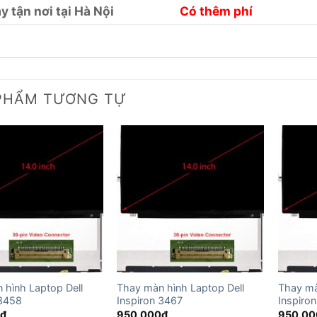
y tận nơi tại Hà Nội
Có thêm phí
PHẨM TƯƠNG TỰ
 hình Laptop Dell
Thay màn hình Laptop Dell
Thay mà
 3458
Inspiron 3467
Inspiro
0
₫
950.000
₫
950.00