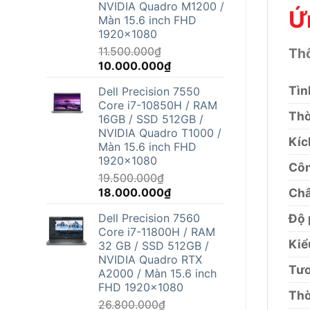
NVIDIA Quadro M1200 /
Ứ
Màn 15.6 inch FHD
1920x1080
11.500.000
₫
Thô
Giá
Giá
10.000.000
₫
gốc
hiện
Tìn
Dell Precision 7550
là:
tại
Core i7-10850H / RAM
11.500.000₫.
là:
Thờ
16GB / SSD 512GB /
10.000.000₫.
NVIDIA Quadro T1000 /
Kíc
Màn 15.6 inch FHD
1920x1080
Côn
19.500.000
₫
Giá
Giá
18.000.000
₫
Châ
gốc
hiện
Dell Precision 7560
Độ 
là:
tại
Core i7-11800H / RAM
19.500.000₫.
là:
Kiể
32 GB / SSD 512GB /
18.000.000₫.
NVIDIA Quadro RTX
Tươ
A2000 / Màn 15.6 inch
FHD 1920x1080
Thờ
26.800.000
₫