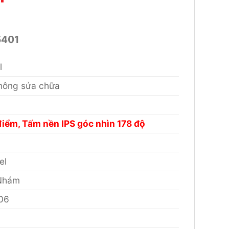
5401
l
không sửa chữa
iểm, Tấm nền IPS góc nhìn 178 độ
el
Nhám
406