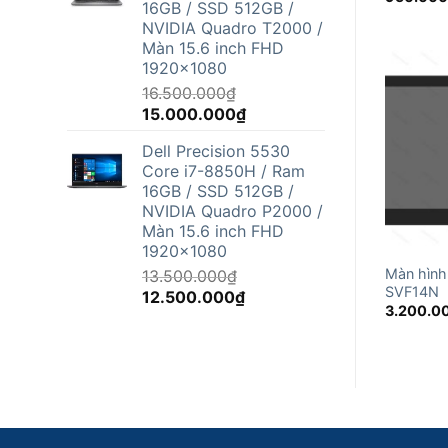
16GB / SSD 512GB /
12.500.000₫.
NVIDIA Quadro T2000 /
Màn 15.6 inch FHD
1920x1080
16.500.000
₫
Giá
Giá
15.000.000
₫
gốc
hiện
Dell Precision 5530
là:
tại
Core i7-8850H / Ram
16.500.000₫.
là:
16GB / SSD 512GB /
15.000.000₫.
NVIDIA Quadro P2000 /
Màn 15.6 inch FHD
1920x1080
Màn hình
13.500.000
₫
SVF14N
Giá
Giá
12.500.000
₫
3.200.0
gốc
hiện
là:
tại
13.500.000₫.
là:
12.500.000₫.