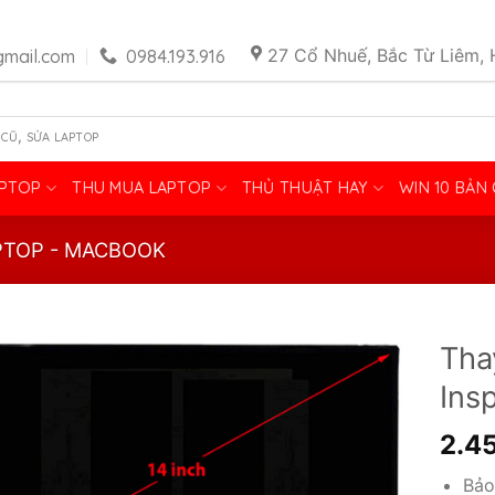
27 Cổ Nhuế, Bắc Từ Liêm, 
mail.com
0984.193.916
,
 CŨ
SỬA LAPTOP
APTOP
THU MUA LAPTOP
THỦ THUẬT HAY
WIN 10 BẢN
PTOP - MACBOOK
Tha
Ins
2.4
Bảo