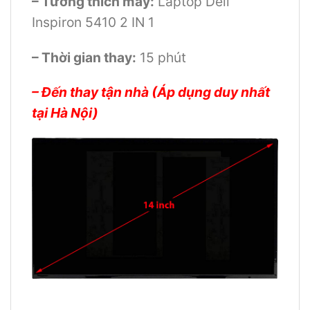
– Tương thích máy:
Laptop Dell
Inspiron 5410 2 IN 1
– Thời gian thay:
15 phút
– Đến thay tận nhà (Áp dụng duy nhất
tại Hà Nội)