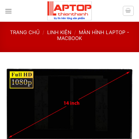
Skip
to
content
TRANG CHỦ
/
LINH KIỆN
/
MÀN HÌNH LAPTOP -
MACBOOK