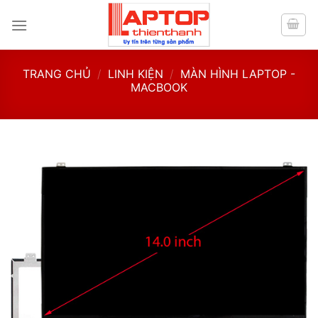
Skip
to
content
TRANG CHỦ
/
LINH KIỆN
/
MÀN HÌNH LAPTOP -
MACBOOK