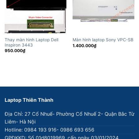
Thay màn hình Laptop Dell
Màn hình laptop Sony VPC-SB
Inspiron 3443
1.400.000
₫
950.000
₫
Laptop Thiên Thành
Địa Chỉ: 27 Cổ Nhuế- Phường Cổ Nhuế 2- Quận Bắc Từ
Liêm- Hà Nội
Hotline: 0984 193 916- 0986 693 656
GPĐKKD: Số 01d8019969, cấp ngày 03/01/2024