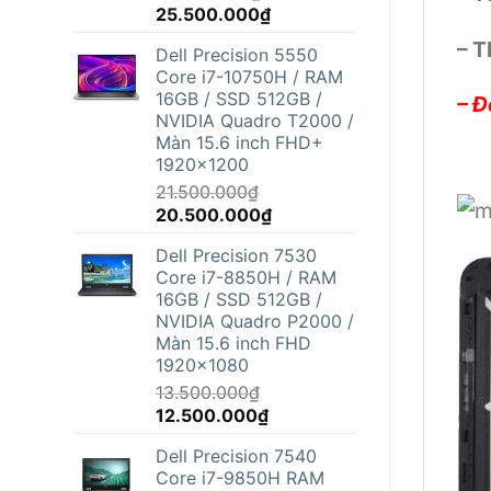
Giá
Giá
25.500.000
₫
gốc
hiện
– T
Dell Precision 5550
là:
tại
Core i7-10750H / RAM
26.800.000₫.
là:
16GB / SSD 512GB /
– Đ
25.500.000₫.
NVIDIA Quadro T2000 /
Màn 15.6 inch FHD+
1920x1200
21.500.000
₫
Giá
Giá
20.500.000
₫
gốc
hiện
Dell Precision 7530
là:
tại
Core i7-8850H / RAM
21.500.000₫.
là:
16GB / SSD 512GB /
20.500.000₫.
NVIDIA Quadro P2000 /
Màn 15.6 inch FHD
1920x1080
13.500.000
₫
Giá
Giá
12.500.000
₫
gốc
hiện
Dell Precision 7540
là:
tại
Core i7-9850H RAM
13.500.000₫.
là: