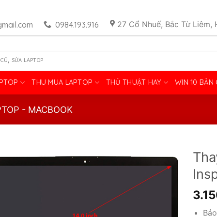
27 Cổ Nhuế, Bắc Từ Liêm, 
mail.com
0984.193.916
,
 CŨ
SỬA LAPTOP
APTOP
THU MUA LAPTOP
THỦ THUẬT HAY
WIN 10 BẢN
PTOP - MACBOOK
Tha
Ins
3.1
Bảo