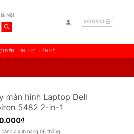
Hà Nội
GIỎ HÀNG
 QUYỀN
TIN TỨC
LIÊN HỆ
y màn hình Laptop Dell
piron 5482 2-in-1
50.000
₫
 hành chính hãng 06 tháng.