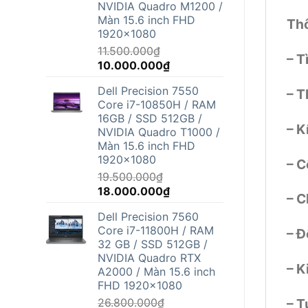
NVIDIA Quadro M1200 /
Màn 15.6 inch FHD
Thô
1920x1080
11.500.000
₫
– T
Giá
Giá
10.000.000
₫
gốc
hiện
Dell Precision 7550
– T
là:
tại
Core i7-10850H / RAM
11.500.000₫.
là:
16GB / SSD 512GB /
10.000.000₫.
– K
NVIDIA Quadro T1000 /
Màn 15.6 inch FHD
1920x1080
– C
19.500.000
₫
Giá
Giá
18.000.000
₫
– C
gốc
hiện
Dell Precision 7560
là:
tại
Core i7-11800H / RAM
– Đ
19.500.000₫.
là:
32 GB / SSD 512GB /
18.000.000₫.
NVIDIA Quadro RTX
– K
A2000 / Màn 15.6 inch
FHD 1920x1080
26.800.000
₫
– T