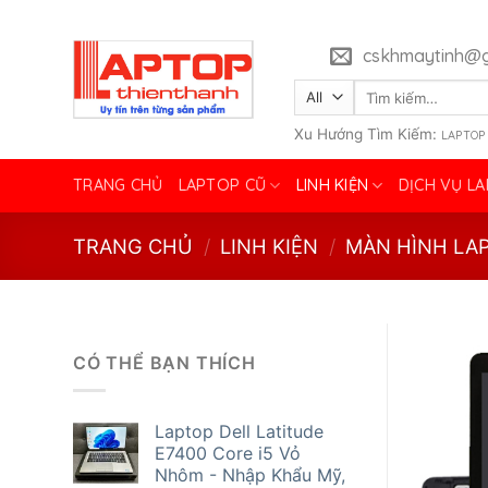
Skip
to
cskhmaytinh@g
content
Tìm
kiếm:
Xu Hướng Tìm Kiếm:
LAPTOP
TRANG CHỦ
LAPTOP CŨ
LINH KIỆN
DỊCH VỤ L
TRANG CHỦ
/
LINH KIỆN
/
MÀN HÌNH LA
CÓ THỂ BẠN THÍCH
Laptop Dell Latitude
E7400 Core i5 Vỏ
Nhôm - Nhập Khẩu Mỹ,