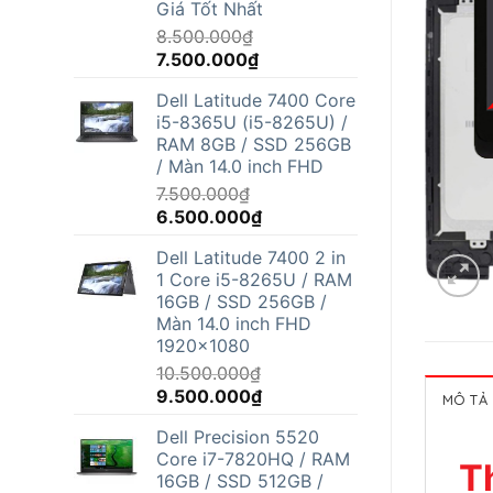
Giá Tốt Nhất
8.500.000
₫
Giá
Giá
7.500.000
₫
gốc
hiện
Dell Latitude 7400 Core
là:
tại
i5-8365U (i5-8265U) /
8.500.000₫.
là:
RAM 8GB / SSD 256GB
7.500.000₫.
/ Màn 14.0 inch FHD
7.500.000
₫
Giá
Giá
6.500.000
₫
gốc
hiện
Dell Latitude 7400 2 in
là:
tại
1 Core i5-8265U / RAM
7.500.000₫.
là:
16GB / SSD 256GB /
6.500.000₫.
Màn 14.0 inch FHD
1920x1080
10.500.000
₫
Giá
Giá
9.500.000
₫
MÔ TẢ
gốc
hiện
Dell Precision 5520
là:
tại
Core i7-7820HQ / RAM
10.500.000₫.
là:
T
16GB / SSD 512GB /
9.500.000₫.