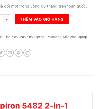
 là đổi mới trong vòng 06 tháng trên toàn quốc.
n hình Laptop Dell Inspiron 5482 2-in-1 số lượng
THÊM VÀO GIỎ HÀNG
ục:
Linh Kiện
,
Màn hình Laptop - Macbook
,
Màn hình laptop
piron 5482 2-in-1