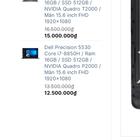
16GB / SSD 512GB /
12.500.000₫.
NVIDIA Quadro T2000 /
Màn 15.6 inch FHD
1920x1080
16.500.000
₫
Giá
Giá
15.000.000
₫
gốc
hiện
Dell Precision 5530
là:
tại
Core i7-8850H / Ram
16.500.000₫.
là:
16GB / SSD 512GB /
15.000.000₫.
NVIDIA Quadro P2000 /
Màn 15.6 inch FHD
1920x1080
13.500.000
₫
Giá
Giá
12.500.000
₫
gốc
hiện
là:
tại
13.500.000₫.
là:
12.500.000₫.