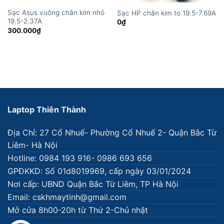
Sạc Asus vuông chân kim nhỏ
Sạc HP chân kim to 19.5-7.69A
19.5-2.37A
0
₫
300.000
₫
Laptop Thiên Thành
Địa Chỉ: 27 Cổ Nhuế- Phường Cổ Nhuế 2- Quận Bắc Từ
Liêm- Hà Nội
Hotline: 0984 193 916- 0986 693 656
GPĐKKD: Số 01d8019969, cấp ngày 03/01/2024
Nơi cấp: UBND Quận Bắc Từ Liêm, TP Hà Nội
Email: cskhmaytinh@gmail.com
Mở cửa 8h00-20h từ Thứ 2-Chủ nhật