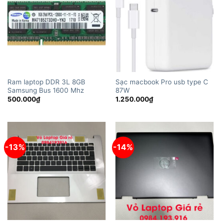
Ram laptop DDR 3L 8GB
Sạc macbook Pro usb type C
Samsung Bus 1600 Mhz
87W
500.000
₫
1.250.000
₫
-13%
-14%