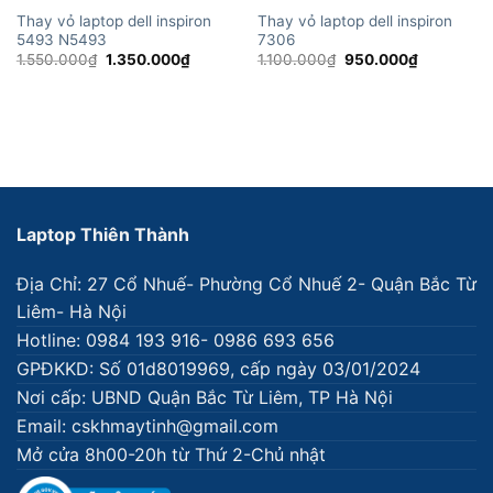
Thay vỏ laptop dell inspiron
Thay vỏ laptop dell inspiron
5493 N5493
7306
Giá
Giá
Giá
Giá
1.550.000
₫
1.350.000
₫
1.100.000
₫
950.000
₫
gốc
hiện
gốc
hiện
là:
tại
là:
tại
1.550.000₫.
là:
1.100.000₫.
là:
1.350.000₫.
950.000₫.
Laptop Thiên Thành
Địa Chỉ: 27 Cổ Nhuế- Phường Cổ Nhuế 2- Quận Bắc Từ
Liêm- Hà Nội
Hotline: 0984 193 916- 0986 693 656
GPĐKKD: Số 01d8019969, cấp ngày 03/01/2024
Nơi cấp: UBND Quận Bắc Từ Liêm, TP Hà Nội
Email: cskhmaytinh@gmail.com
Mở cửa 8h00-20h từ Thứ 2-Chủ nhật