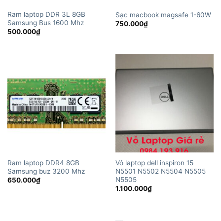
Ram laptop DDR 3L 8GB
Sạc macbook magsafe 1-60W
Samsung Bus 1600 Mhz
750.000
₫
500.000
₫
Ram laptop DDR4 8GB
Vỏ laptop dell inspiron 15
Samsung buz 3200 Mhz
N5501 N5502 N5504 N5505
N5505
650.000
₫
1.100.000
₫