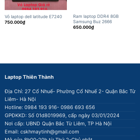
Ram laptop DDR4 8GB
Vỏ laptop dell latitude E7240
Samsung Buz 2666
750.000
₫
650.000
₫
Laptop Thiên Thành
Địa Chỉ: 27 Cổ Nhuế- Phường Cổ Nhuế 2- Quận Bắc Từ
Liêm- Hà Nội
Hotline: 0984 193 916- 0986 693 656
GPĐKKD: Số 01d8019969, cấp ngày 03/01/2024
Nơi cấp: UBND Quận Bắc Từ Liêm, TP Hà Nội
Email: cskhmaytinh@gmail.com
Mở cửa 8h00-20h từ Thứ 2-Chủ nhật