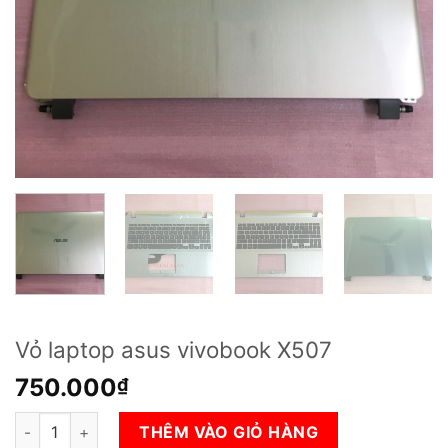
Vỏ laptop asus vivobook X507
750.000
₫
Vỏ laptop asus vivobook X507 số lượng
THÊM VÀO GIỎ HÀNG