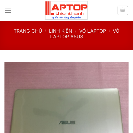
Skip
to
content
TRANG CHỦ
/
LINH KIỆN
/
VỎ LAPTOP
/
VỎ
LAPTOP ASUS