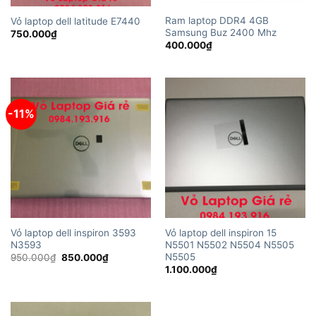
Ram laptop DDR4 4GB
Vỏ laptop dell latitude E7440
Samsung Buz 2400 Mhz
750.000
₫
400.000
₫
-11%
Vỏ laptop dell inspiron 3593
Vỏ laptop dell inspiron 15
N3593
N5501 N5502 N5504 N5505
N5505
Giá
Giá
950.000
₫
850.000
₫
gốc
hiện
1.100.000
₫
là:
tại
950.000₫.
là:
850.000₫.