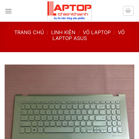
Skip
to
content
TRANG CHỦ
/
LINH KIỆN
/
VỎ LAPTOP
/
VỎ
LAPTOP ASUS