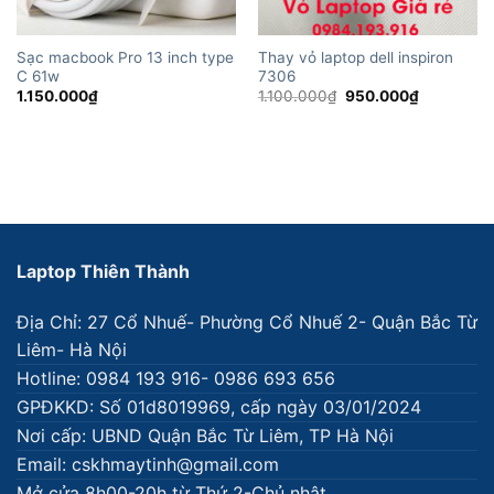
Sạc macbook Pro 13 inch type
Thay vỏ laptop dell inspiron
C 61w
7306
Giá
Giá
1.150.000
₫
1.100.000
₫
950.000
₫
gốc
hiện
là:
tại
1.100.000₫.
là:
950.000₫.
Laptop Thiên Thành
Địa Chỉ: 27 Cổ Nhuế- Phường Cổ Nhuế 2- Quận Bắc Từ
Liêm- Hà Nội
Hotline: 0984 193 916- 0986 693 656
GPĐKKD: Số 01d8019969, cấp ngày 03/01/2024
Nơi cấp: UBND Quận Bắc Từ Liêm, TP Hà Nội
Email: cskhmaytinh@gmail.com
Mở cửa 8h00-20h từ Thứ 2-Chủ nhật