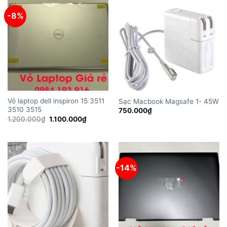
-8%
Vỏ laptop dell inspiron 15 3511
Sạc Macbook Magsafe 1- 45W
3510 3515
750.000
₫
Giá
Giá
1.200.000
₫
1.100.000
₫
gốc
hiện
là:
tại
1.200.000₫.
là:
1.100.000₫.
-14%