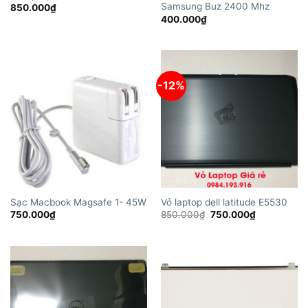
Samsung Buz 2400 Mhz
850.000
₫
400.000
₫
-12%
Sạc Macbook Magsafe 1- 45W
Vỏ laptop dell latitude E5530
Giá
Giá
750.000
₫
850.000
₫
750.000
₫
gốc
hiện
là:
tại
850.000₫.
là:
750.000₫.