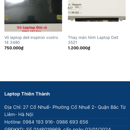
Vỏ laptop dell inspiron vostro
Thay màn hình Laptop Dell
14 3480
3521
750.000
₫
1.200.000
₫
Laptop Thiên Thành
Địa Chỉ: 27 Cổ Nhuế- Phường Cổ Nhuế 2- Quận Bắc Từ
Liêm- Hà Nội
Hotline: 0984 193 916- 0986 693 656
GPĐKKD: Số 01d8019969, cấp ngày 03/01/2024