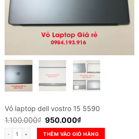
Vỏ laptop dell vostro 15 5590
Giá
Giá
1.100.000
950.000
₫
₫
gốc
hiện
Vỏ laptop dell vostro 15 5590 số lượng
là:
tại
THÊM VÀO GIỎ HÀNG