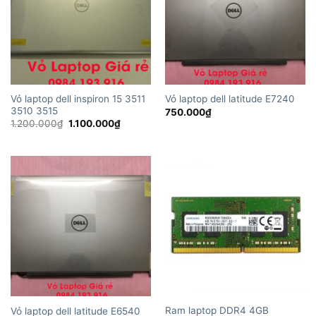
Vỏ laptop dell inspiron 15 3511
Vỏ laptop dell latitude E7240
3510 3515
750.000
₫
Giá
Giá
1.200.000
₫
1.100.000
₫
gốc
hiện
là:
tại
1.200.000₫.
là:
1.100.000₫.
Ram laptop DDR4 4GB
Vỏ laptop dell latitude E6540