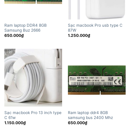
Ram laptop DDR4 8GB
Sạc macbook Pro usb type C
Samsung Buz 2666
87W
650.000
₫
1.250.000
₫
Sạc macbook Pro 13 inch type
Ram laptop ddr4 8GB
C 61w
samsung bus 2400 Mhz
1.150.000
₫
650.000
₫