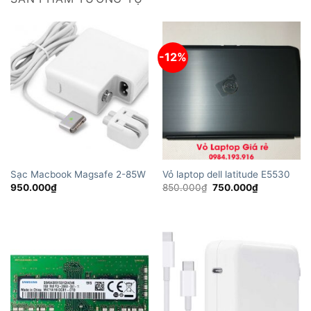
-12%
Sạc Macbook Magsafe 2-85W
Vỏ laptop dell latitude E5530
Giá
Giá
950.000
₫
850.000
₫
750.000
₫
gốc
hiện
là:
tại
850.000₫.
là:
750.000₫.