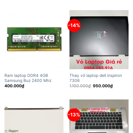
750.000₫.
-14%
Ram laptop DDR4 4GB
Thay vỏ laptop dell inspiron
Samsung Buz 2400 Mhz
7306
Giá
Giá
400.000
₫
1.100.000
₫
950.000
₫
gốc
hiện
là:
tại
1.100.000₫.
là:
950.000₫.
-13%