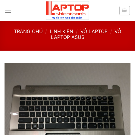
Skip
to
content
TRANG CHỦ
/
LINH KIỆN
/
VỎ LAPTOP
/
VỎ
LAPTOP ASUS