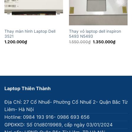
Thay màn hình Laptop Dell
Thay vỏ laptop dell inspiron
3521
5493 N5493
Giá
Giá
1.200.000
₫
1.550.000
₫
1.350.000
₫
gốc
hiện
là:
tại
1.550.000₫.
là:
1.350.00
Laptop Thiên Thành
Địa Chỉ: 27 Cổ Nhuế- Phường Cổ Nhuế 2- Quận Bắc Từ
Liêm- Hà Nội
Hotline: 0984 193 916- 0986 693 656
GPĐKKD: Số 01d8019969, cấp ngày 03/01/2024