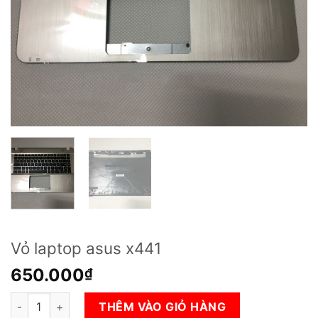
Vỏ laptop asus x441
650.000
₫
Vỏ laptop asus x441 số lượng
THÊM VÀO GIỎ HÀNG