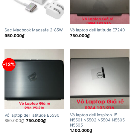
Sạc Macbook Magsafe 2-85W
Vỏ laptop dell latitude E7240
950.000
₫
750.000
₫
-12%
Vỏ laptop dell inspiron 15
Vỏ laptop dell latitude E5530
N5501 N5502 N5504 N5505
Giá
Giá
850.000
₫
750.000
₫
gốc
hiện
N5505
là:
tại
1.100.000
₫
850.000₫.
là: