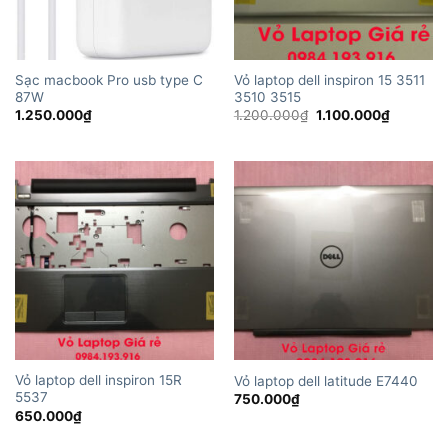
Sạc macbook Pro usb type C
Vỏ laptop dell inspiron 15 3511
87W
3510 3515
Giá
Giá
1.250.000
₫
1.200.000
₫
1.100.000
₫
gốc
hiện
là:
tại
1.200.000₫.
là:
1.100.00
Vỏ laptop dell inspiron 15R
Vỏ laptop dell latitude E7440
5537
750.000
₫
650.000
₫