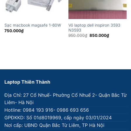
Vỏ laptop dell inspiron 3593
Sạc macbook magsafe 1-60W
N3593
750.000
₫
Giá
Giá
950.000
₫
850.000
₫
gốc
hiện
là:
tại
950.000₫.
là:
850.000₫.
Laptop Thiên Thành
Địa Chỉ: 27 Cổ Nhuế- Phường Cổ Nhuế 2- Quận Bắc Từ
Liêm- Hà Nội
Hotline: 0984 193 916- 0986 693 656
GPĐKKD: Số 01d8019969, cấp ngày 03/01/2024
Nơi cấp: UBND Quận Bắc Từ Liêm, TP Hà Nội