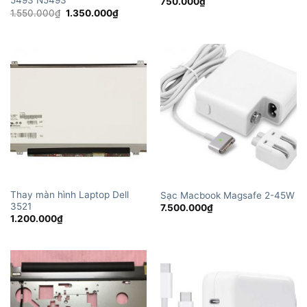
5493 N5493
750.000
₫
Giá
Giá
1.550.000
₫
1.350.000
₫
gốc
hiện
là:
tại
1.550.000₫.
là:
1.350.000₫.
Thay màn hình Laptop Dell
Sạc Macbook Magsafe 2-45W
3521
7.500.000
₫
1.200.000
₫