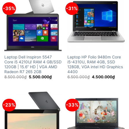
-35%
-31%
Laptop Dell Inspiron 5547
Laptop HP Folio 9480m Core
Core i5 4210U/ RAM 4 GB/SSD
i5-4310U, RAM 4GB, SSD
120GB | 15.6” HD | VGA AMD
128GB, VGA intel HD Graphics
Radeon R7 265 2GB
4400
Giá
Giá
Giá
Giá
8.500.000
₫
5.500.000
₫
6.500.000
₫
4.500.000
₫
gốc
hiện
gốc
hiện
là:
tại
là:
tại
8.500.000₫.
là:
6.500.000₫.
là:
5.500.000₫.
4.500.
-23%
-33%