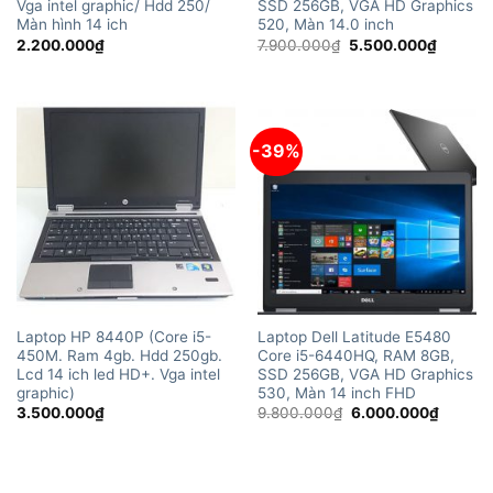
Vga intel graphic/ Hdd 250/
SSD 256GB, VGA HD Graphics
Màn hình 14 ich
520, Màn 14.0 inch
Giá
Giá
2.200.000
₫
7.900.000
₫
5.500.000
₫
gốc
hiện
là:
tại
7.900.000₫.
là:
5.500.0
-39%
Laptop HP 8440P (Core i5-
Laptop Dell Latitude E5480
450M. Ram 4gb. Hdd 250gb.
Core i5-6440HQ, RAM 8GB,
Lcd 14 ich led HD+. Vga intel
SSD 256GB, VGA HD Graphics
graphic)
530, Màn 14 inch FHD
Giá
Giá
3.500.000
₫
9.800.000
₫
6.000.000
₫
gốc
hiện
là:
tại
9.800.000₫.
là:
6.000.