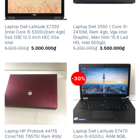
Laptop Dell Latitude E7250
Laptop Dell 3550 ( Core i5-
|Intel Core i5 5300U|ram 4gb|
2410M, Ram 4gb, Vga intel
Ssd 128| 12.5 inch HD| VGa
Graphic, Màn hình 15.6 Led
intel
HD, Hdd 500gb)
Giá
Giá
Giá
Giá
6.500.000
₫
5.000.000
₫
5.200.000
₫
3.500.000
₫
gốc
hiện
gốc
hiện
là:
tại
là:
tại
6.500.000₫.
là:
5.200.000₫.
là:
5.000.000₫.
3.500.
-30%
Laptop HP Probook 4411S
Laptop Dell Latitude E7470
Core(TM) T6570/ Ram 4Gb/
Core i5-6300U, RAM 8GB,