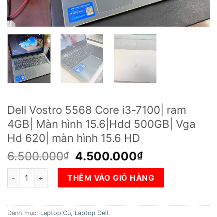
Dell Vostro 5568 Core i3-7100| ram
4GB| Màn hình 15.6|Hdd 500GB| Vga
Hd 620| màn hình 15.6 HD
Giá
Giá
6.500.000
4.500.000
₫
₫
gốc
hiện
Dell Vostro 5568 Core i3-7100| ram 4GB| Màn hình 15.6|Hdd 
là:
tại
THÊM VÀO GIỎ HÀNG
6.500.000₫.
là:
4.500.000₫.
Danh mục:
Laptop Cũ
,
Laptop Dell