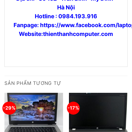
Hà Nội
Hotline : 0984.193.916
Fanpage:
https://www.facebook.com/lapto
Website:thienthanhcomputer.com
SẢN PHẨM TƯƠNG TỰ
-29%
-17%