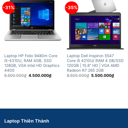
-31%
-35%
Laptop HP Folio 9480m Core
Laptop Dell Inspiron 5547
i5-4310U, RAM 4GB, SSD
Core i5 4210U/ RAM 4 GB/SSD
128GB, VGA intel HD Graphics
120GB | 15.6” HD | VGA AMD
4400
Radeon R7 265 2GB
Giá
Giá
Giá
Giá
6.500.000
₫
4.500.000
₫
8.500.000
₫
5.500.000
₫
gốc
hiện
gốc
hiện
là:
tại
là:
tại
6.500.000₫.
là:
8.500.000₫.
là:
4.500.000₫.
5.500.
Laptop Thiên Thành