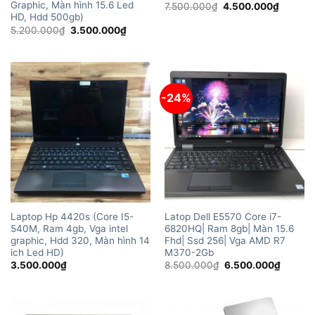
Graphic, Màn hình 15.6 Led
Giá
Giá
7.500.000
₫
4.500.000
₫
gốc
hiện
HD, Hdd 500gb)
là:
tại
Giá
Giá
5.200.000
₫
3.500.000
₫
7.500.000₫.
là:
gốc
hiện
4.500.
là:
tại
5.200.000₫.
là:
3.500.000₫.
-24%
Laptop Hp 4420s (Core I5-
Latop Dell E5570 Core i7-
540M, Ram 4gb, Vga intel
6820HQ| Ram 8gb| Màn 15.6
graphic, Hdd 320, Màn hình 14
Fhd| Ssd 256| Vga AMD R7
ich Led HD)
M370-2Gb
Giá
Giá
3.500.000
₫
8.500.000
₫
6.500.000
₫
gốc
hiện
là:
tại
8.500.000₫.
là:
6.500.