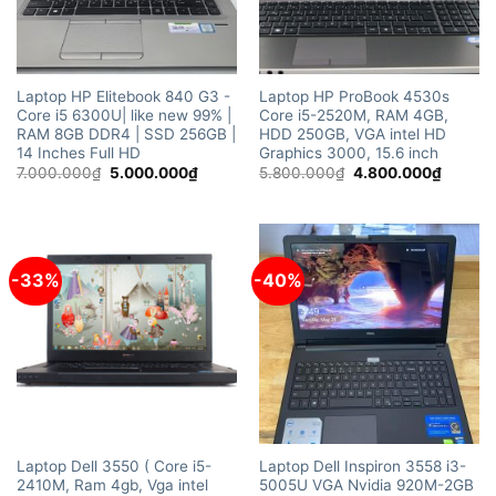
Laptop HP Elitebook 840 G3 -
Laptop HP ProBook 4530s
Core i5 6300U| like new 99% |
Core i5-2520M, RAM 4GB,
RAM 8GB DDR4 | SSD 256GB |
HDD 250GB, VGA intel HD
14 Inches Full HD
Graphics 3000, 15.6 inch
Giá
Giá
Giá
Giá
7.000.000
₫
5.000.000
₫
5.800.000
₫
4.800.000
₫
gốc
hiện
gốc
hiện
là:
tại
là:
tại
7.000.000₫.
là:
5.800.000₫.
là:
5.000.000₫.
4.800.
-33%
-40%
Laptop Dell 3550 ( Core i5-
Laptop Dell Inspiron 3558 i3-
2410M, Ram 4gb, Vga intel
5005U VGA Nvidia 920M-2GB