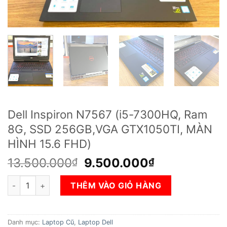
Dell Inspiron N7567 (i5-7300HQ, Ram
8G, SSD 256GB,VGA GTX1050TI, MÀN
HÌNH 15.6 FHD)
Giá
Giá
13.500.000
9.500.000
₫
₫
gốc
hiện
Dell Inspiron N7567 (i5-7300HQ, Ram 8G, SSD 256GB,VGA GT
là:
tại
THÊM VÀO GIỎ HÀNG
13.500.000₫.
là:
9.500.000₫
Danh mục:
Laptop Cũ
,
Laptop Dell