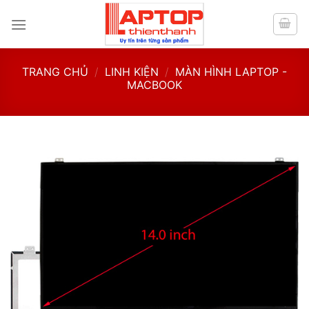
Skip
to
content
TRANG CHỦ
/
LINH KIỆN
/
MÀN HÌNH LAPTOP -
MACBOOK