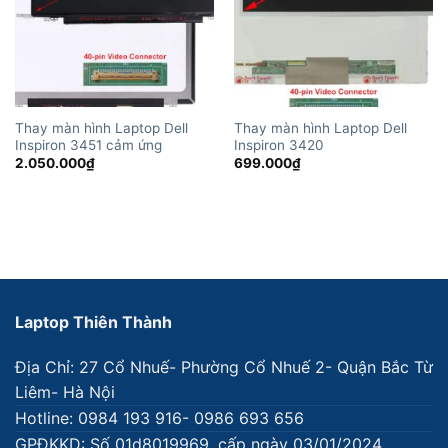
Thay màn hình Laptop Dell
Thay màn hình Laptop Dell
Inspiron 3451 cảm ứng
Inspiron 3420
2.050.000
₫
699.000
₫
Laptop Thiên Thành
Địa Chỉ: 27 Cổ Nhuế- Phường Cổ Nhuế 2- Quận Bắc Từ
Liêm- Hà Nội
Hotline: 0984 193 916- 0986 693 656
GPĐKKD: Số 01d8019969, cấp ngày 03/01/2024