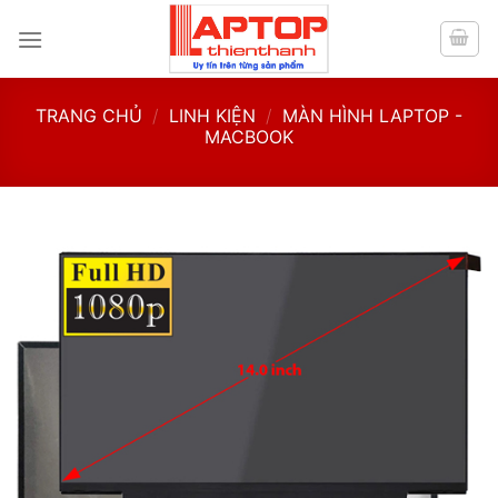
Skip
to
content
TRANG CHỦ
/
LINH KIỆN
/
MÀN HÌNH LAPTOP -
MACBOOK