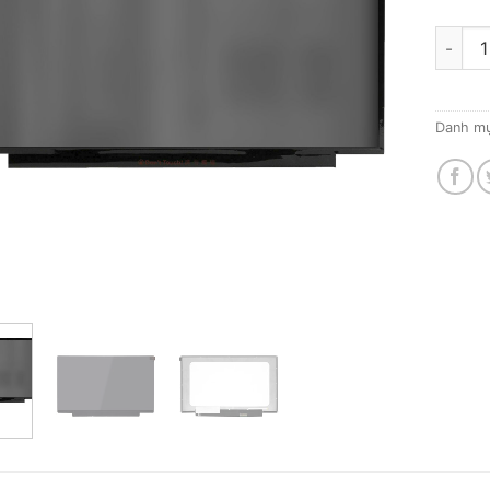
Thay m
Danh m