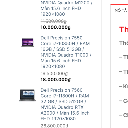
NVIDIA Quadro M1200 /
Màn 15.6 inch FHD
MÔ TẢ
1920x1080
11.500.000
₫
Giá
Giá
10.000.000
₫
Th
gốc
hiện
Dell Precision 7550
là:
tại
Thô
Core i7-10850H / RAM
11.500.000₫.
là:
16GB / SSD 512GB /
10.000.000₫.
NVIDIA Quadro T1000 /
– T
Màn 15.6 inch FHD
1920x1080
– T
19.500.000
₫
Giá
Giá
18.000.000
₫
gốc
hiện
– K
Dell Precision 7560
là:
tại
Core i7-11800H / RAM
19.500.000₫.
là:
– C
32 GB / SSD 512GB /
18.000.000₫.
NVIDIA Quadro RTX
A2000 / Màn 15.6 inch
– C
FHD 1920x1080
26.800.000
₫