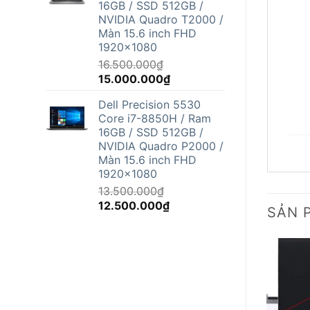
16GB / SSD 512GB /
12.500.000₫.
NVIDIA Quadro T2000 /
Màn 15.6 inch FHD
1920x1080
16.500.000
₫
Giá
Giá
15.000.000
₫
gốc
hiện
Dell Precision 5530
là:
tại
Core i7-8850H / Ram
16.500.000₫.
là:
16GB / SSD 512GB /
15.000.000₫.
NVIDIA Quadro P2000 /
Màn 15.6 inch FHD
1920x1080
13.500.000
₫
Giá
Giá
12.500.000
₫
SẢN 
gốc
hiện
là:
tại
13.500.000₫.
là:
12.500.000₫.