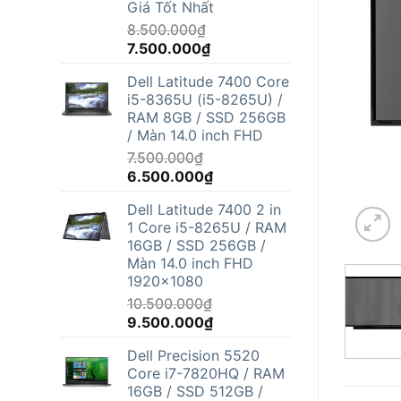
Giá Tốt Nhất
8.500.000
₫
Giá
Giá
7.500.000
₫
gốc
hiện
Dell Latitude 7400 Core
là:
tại
i5-8365U (i5-8265U) /
8.500.000₫.
là:
RAM 8GB / SSD 256GB
7.500.000₫.
/ Màn 14.0 inch FHD
7.500.000
₫
Giá
Giá
6.500.000
₫
gốc
hiện
Dell Latitude 7400 2 in
là:
tại
1 Core i5-8265U / RAM
7.500.000₫.
là:
16GB / SSD 256GB /
6.500.000₫.
Màn 14.0 inch FHD
1920x1080
10.500.000
₫
Giá
Giá
9.500.000
₫
gốc
hiện
Dell Precision 5520
là:
tại
Core i7-7820HQ / RAM
10.500.000₫.
là:
16GB / SSD 512GB /
9.500.000₫.