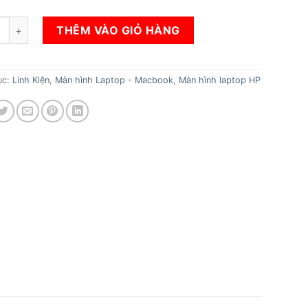
àn hình HP 14-bf116 số lượng
THÊM VÀO GIỎ HÀNG
ục:
Linh Kiện
,
Màn hình Laptop - Macbook
,
Màn hình laptop HP