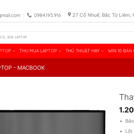
27 Cổ Nhuế, Bắc Từ Liêm, 
mail.com
0984.193.916
,
 CŨ
SỬA LAPTOP
APTOP
THU MUA LAPTOP
THỦ THUẬT HAY
WIN 10 BẢN
PTOP - MACBOOK
Tha
1.2
Bảo
Lỗi