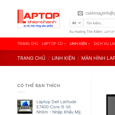
Skip
to
cskhmaytinh@g
content
Tìm
kiếm:
Xu Hướng Tìm Kiếm:
LAPTOP
TRANG CHỦ
LAPTOP CŨ
LINH KIỆN
DỊCH VỤ L
TRANG CHỦ
/
LINH KIỆN
/
MÀN HÌNH LA
CÓ THỂ BẠN THÍCH
Laptop Dell Latitude
E7400 Core i5 Vỏ
Nhôm - Nhập Khẩu Mỹ,