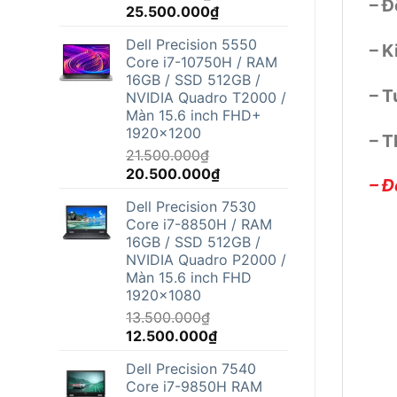
– Đ
Giá
Giá
25.500.000
₫
gốc
hiện
Dell Precision 5550
là:
tại
– K
Core i7-10750H / RAM
26.800.000₫.
là:
16GB / SSD 512GB /
25.500.000₫.
– T
NVIDIA Quadro T2000 /
Màn 15.6 inch FHD+
1920x1200
– T
21.500.000
₫
Giá
Giá
20.500.000
₫
– Đ
gốc
hiện
Dell Precision 7530
là:
tại
Core i7-8850H / RAM
21.500.000₫.
là:
16GB / SSD 512GB /
20.500.000₫.
NVIDIA Quadro P2000 /
Màn 15.6 inch FHD
1920x1080
13.500.000
₫
Giá
Giá
12.500.000
₫
gốc
hiện
Dell Precision 7540
là:
tại
Core i7-9850H RAM
13.500.000₫.
là: