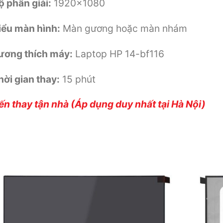
ộ phân giải:
1920×1080
iểu màn hình:
Màn gương hoặc màn nhám
ương thích máy:
Laptop HP 14-bf116
hời gian thay:
15 phút
ến thay tận nhà (Áp dụng duy nhất tại Hà Nội)