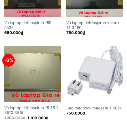
Vỏ laptop dell inspiron 15R
Vỏ laptop dell inspiron vostro
5537
14 3480
650.000
₫
750.000
₫
-8%
Vỏ laptop dell inspiron 15 3511
Sạc macbook magsafe 1-60W
3510 3515
750.000
₫
Giá
Giá
1.200.000
₫
1.100.000
₫
gốc
hiện
là:
tại