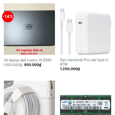
1.200.000₫.
là:
1.100.000₫.
-14%
Sạc macbook Pro usb type C
Vỏ laptop dell vostro 15 5590
87W
Giá
Giá
1.100.000
₫
950.000
₫
gốc
hiện
1.250.000
₫
là:
tại
1.100.000₫.
là:
950.000₫.