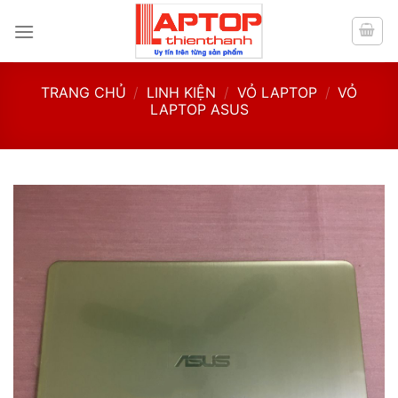
Skip
to
content
TRANG CHỦ
/
LINH KIỆN
/
VỎ LAPTOP
/
VỎ
LAPTOP ASUS