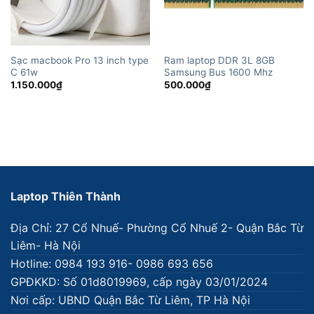
Sạc macbook Pro 13 inch type
Ram laptop DDR 3L 8GB
C 61w
Samsung Bus 1600 Mhz
1.150.000
₫
500.000
₫
Laptop Thiên Thành
Địa Chỉ: 27 Cổ Nhuế- Phường Cổ Nhuế 2- Quận Bắc Từ
Liêm- Hà Nội
Hotline: 0984 193 916- 0986 693 656
GPĐKKD: Số 01d8019969, cấp ngày 03/01/2024
Nơi cấp: UBND Quận Bắc Từ Liêm, TP Hà Nội