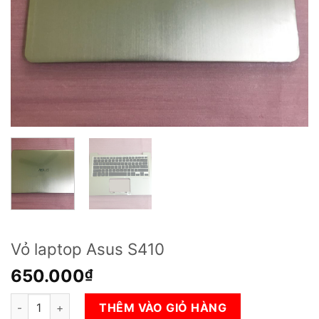
Vỏ laptop Asus S410
650.000
₫
Vỏ laptop Asus S410 số lượng
THÊM VÀO GIỎ HÀNG