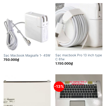
Sạc macbook Pro 13 inch type
Sạc Macbook Magsafe 1- 45W
C 61w
750.000
₫
1.150.000
₫
-13%