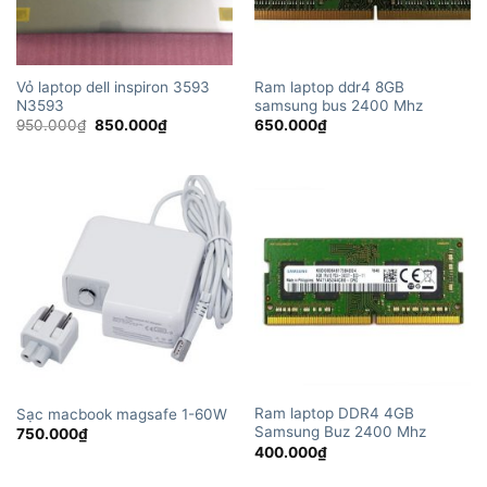
Vỏ laptop dell inspiron 3593
Ram laptop ddr4 8GB
N3593
samsung bus 2400 Mhz
Giá
Giá
950.000
₫
850.000
₫
650.000
₫
gốc
hiện
là:
tại
950.000₫.
là:
850.000₫.
Ram laptop DDR4 4GB
Sạc macbook magsafe 1-60W
Samsung Buz 2400 Mhz
750.000
₫
400.000
₫