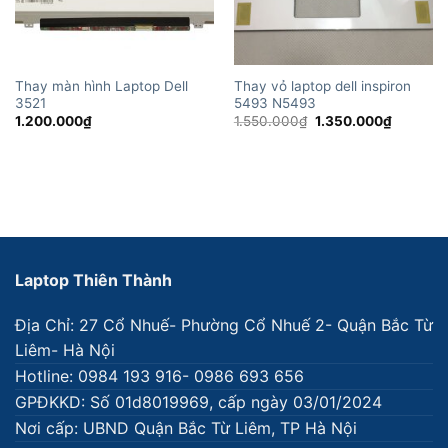
Thay màn hình Laptop Dell
Thay vỏ laptop dell inspiron
3521
5493 N5493
Giá
Giá
1.200.000
₫
1.550.000
₫
1.350.000
₫
gốc
hiện
là:
tại
1.550.000₫.
là:
1.350.00
Laptop Thiên Thành
Địa Chỉ: 27 Cổ Nhuế- Phường Cổ Nhuế 2- Quận Bắc Từ
Liêm- Hà Nội
Hotline: 0984 193 916- 0986 693 656
GPĐKKD: Số 01d8019969, cấp ngày 03/01/2024
Nơi cấp: UBND Quận Bắc Từ Liêm, TP Hà Nội