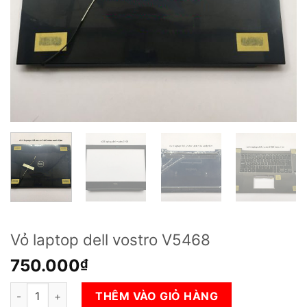
Vỏ laptop dell vostro V5468
750.000
₫
Vỏ laptop dell vostro V5468 số lượng
THÊM VÀO GIỎ HÀNG