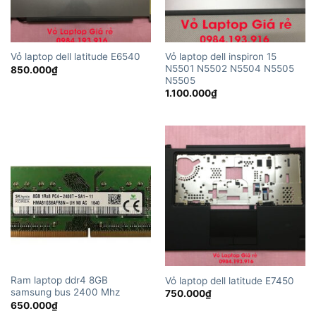
Vỏ laptop dell inspiron 15
Vỏ laptop dell latitude E6540
N5501 N5502 N5504 N5505
850.000
₫
N5505
1.100.000
₫
Ram laptop ddr4 8GB
Vỏ laptop dell latitude E7450
samsung bus 2400 Mhz
750.000
₫
650.000
₫