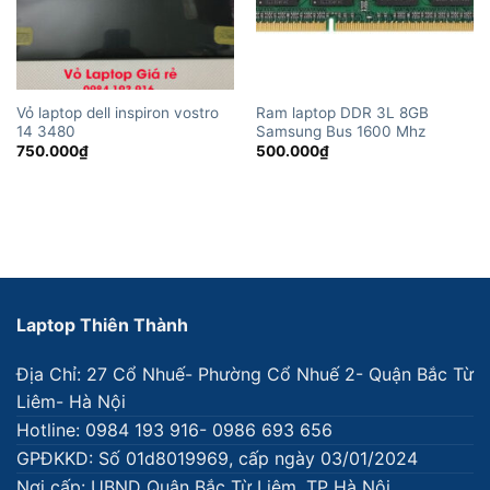
Vỏ laptop dell inspiron vostro
Ram laptop DDR 3L 8GB
14 3480
Samsung Bus 1600 Mhz
750.000
₫
500.000
₫
Laptop Thiên Thành
Địa Chỉ: 27 Cổ Nhuế- Phường Cổ Nhuế 2- Quận Bắc Từ
Liêm- Hà Nội
Hotline: 0984 193 916- 0986 693 656
GPĐKKD: Số 01d8019969, cấp ngày 03/01/2024
Nơi cấp: UBND Quận Bắc Từ Liêm, TP Hà Nội