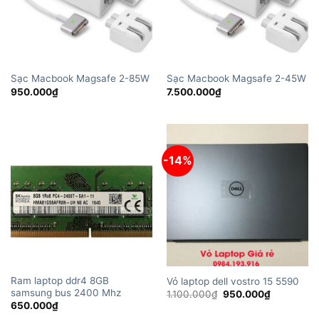
Sạc Macbook Magsafe 2-85W
Sạc Macbook Magsafe 2-45W
950.000
₫
7.500.000
₫
-14%
Ram laptop ddr4 8GB
Vỏ laptop dell vostro 15 5590
samsung bus 2400 Mhz
Giá
Giá
1.100.000
₫
950.000
₫
gốc
hiện
650.000
₫
là:
tại