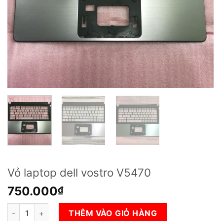
Vỏ laptop dell vostro V5470
750.000
₫
Vỏ laptop dell vostro V5470 số lượng
THÊM VÀO GIỎ HÀNG