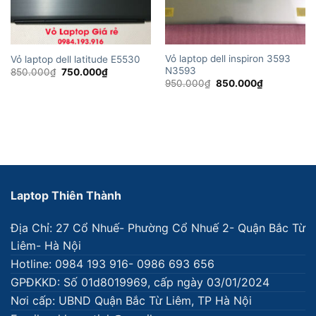
Vỏ laptop dell inspiron 3593
Vỏ laptop dell latitude E5530
N3593
Giá
Giá
850.000
₫
750.000
₫
gốc
hiện
Giá
Giá
950.000
₫
850.000
₫
là:
tại
gốc
hiện
850.000₫.
là:
là:
tại
750.000₫.
950.000₫.
là:
850.000₫.
Laptop Thiên Thành
Địa Chỉ: 27 Cổ Nhuế- Phường Cổ Nhuế 2- Quận Bắc Từ
Liêm- Hà Nội
Hotline: 0984 193 916- 0986 693 656
GPĐKKD: Số 01d8019969, cấp ngày 03/01/2024
Nơi cấp: UBND Quận Bắc Từ Liêm, TP Hà Nội