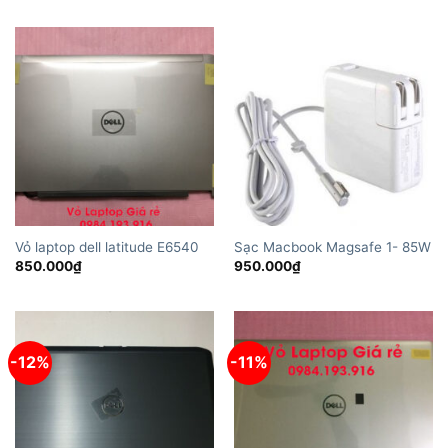
1.100.000₫.
là:
950.000₫.
Vỏ laptop dell latitude E6540
Sạc Macbook Magsafe 1- 85W
850.000
₫
950.000
₫
-12%
-11%