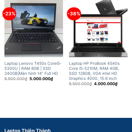
7.000.000₫.
5.000.
-23%
-38%
Laptop Lenovo T450s Corei5-
Laptop HP ProBook 4540s
5300U | RAM 8GB | SSD
Core i5-3210M, RAM 4GB,
240GB|Màn hình 14” Full HD
SSD 128GB, VGA intel HD
Graphics 4000, 15.6 inch
Giá
Giá
6.500.000
₫
5.000.000
₫
gốc
hiện
Giá
Giá
6.500.000
₫
4.000.000
₫
là:
tại
gốc
hiện
6.500.000₫.
là:
là:
tại
5.000.000₫.
6.500.000₫.
là:
4.000.
Laptop Thiên Thành