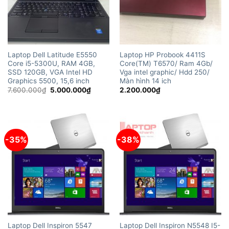
Laptop Dell Latitude E5550
Laptop HP Probook 4411S
Core i5-5300U, RAM 4GB,
Core(TM) T6570/ Ram 4Gb/
SSD 120GB, VGA Intel HD
Vga intel graphic/ Hdd 250/
Graphics 5500, 15,6 inch
Màn hình 14 ich
Giá
Giá
7.600.000
₫
5.000.000
₫
2.200.000
₫
gốc
hiện
là:
tại
7.600.000₫.
là:
5.000.000₫.
-35%
-38%
Laptop Dell Inspiron 5547
Laptop Dell Inspiron N5548 I5-