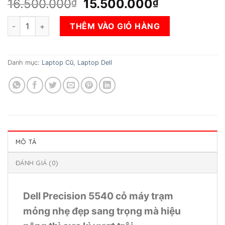
Giá
Giá
16.500.000
15.500.000
₫
₫
gốc
hiện
Dell Precision 5540 Core i7-9850H/ RAM 16GB / SSD 512GB /
là:
tại
THÊM VÀO GIỎ HÀNG
16.500.000₫.
là:
15.500.000
Danh mục:
Laptop Cũ
,
Laptop Dell
MÔ TẢ
ĐÁNH GIÁ (0)
Dell Precision 5540 cỗ máy trạm
mỏng nhẹ đẹp sang trọng mà hiệu