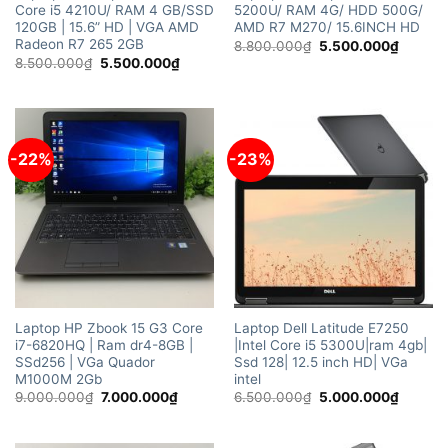
Core i5 4210U/ RAM 4 GB/SSD
5200U/ RAM 4G/ HDD 500G/
120GB | 15.6” HD | VGA AMD
AMD R7 M270/ 15.6INCH HD
Radeon R7 265 2GB
Giá
Giá
8.800.000
₫
5.500.000
₫
gốc
hiện
Giá
Giá
8.500.000
₫
5.500.000
₫
là:
tại
gốc
hiện
8.800.000₫.
là:
là:
tại
5.500.
8.500.000₫.
là:
5.500.000₫.
-22%
-23%
Laptop HP Zbook 15 G3 Core
Laptop Dell Latitude E7250
i7-6820HQ | Ram dr4-8GB |
|Intel Core i5 5300U|ram 4gb|
SSd256 | VGa Quador
Ssd 128| 12.5 inch HD| VGa
M1000M 2Gb
intel
Giá
Giá
Giá
Giá
9.000.000
₫
7.000.000
₫
6.500.000
₫
5.000.000
₫
gốc
hiện
gốc
hiện
là:
tại
là:
tại
9.000.000₫.
là:
6.500.000₫.
là: