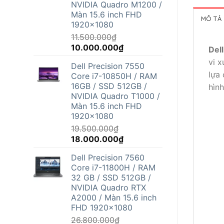
NVIDIA Quadro M1200 /
Màn 15.6 inch FHD
MÔ TẢ
1920x1080
11.500.000
₫
Giá
Giá
10.000.000
₫
Del
gốc
hiện
vi x
Dell Precision 7550
là:
tại
lựa 
Core i7-10850H / RAM
11.500.000₫.
là:
16GB / SSD 512GB /
hìn
10.000.000₫.
NVIDIA Quadro T1000 /
Màn 15.6 inch FHD
1920x1080
19.500.000
₫
Giá
Giá
18.000.000
₫
gốc
hiện
Dell Precision 7560
là:
tại
Core i7-11800H / RAM
19.500.000₫.
là:
32 GB / SSD 512GB /
18.000.000₫.
NVIDIA Quadro RTX
A2000 / Màn 15.6 inch
FHD 1920x1080
26.800.000
₫