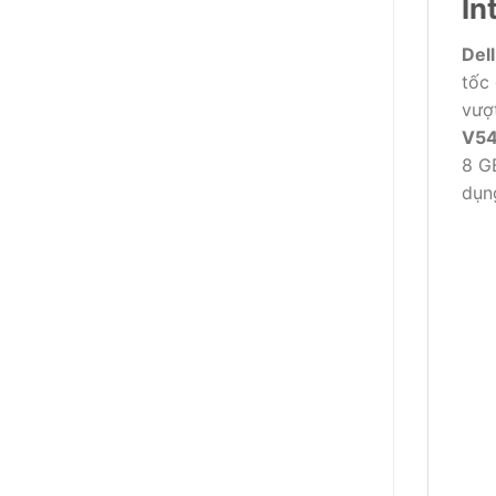
In
Del
tốc
vượt
V5
8 G
dụn