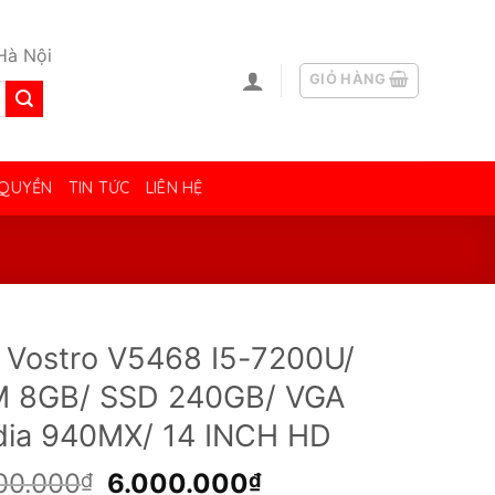
Hà Nội
GIỎ HÀNG
 QUYỀN
TIN TỨC
LIÊN HỆ
l Vostro V5468 I5-7200U/
 8GB/ SSD 240GB/ VGA
dia 940MX/ 14 INCH HD
Giá
Giá
00.000
6.000.000
₫
₫