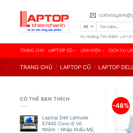
Skip
to
cskhmaytinh@g
content
Tìm
kiếm:
Xu Hướng Tìm Kiếm:
LAPTOP
TRANG CHỦ
LAPTOP CŨ
LINH KIỆN
DỊCH VỤ L
TRANG CHỦ
/
LAPTOP CŨ
/
LAPTOP DEL
CÓ THỂ BẠN THÍCH
-48%
Laptop Dell Latitude
E7400 Core i5 Vỏ
Nhôm - Nhập Khẩu Mỹ,