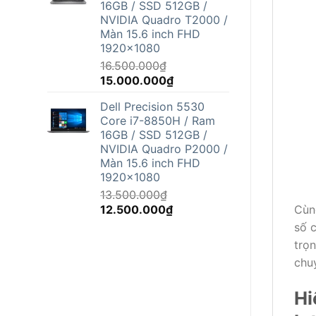
16GB / SSD 512GB /
12.500.000₫.
NVIDIA Quadro T2000 /
Màn 15.6 inch FHD
1920x1080
16.500.000
₫
Giá
Giá
15.000.000
₫
gốc
hiện
Dell Precision 5530
là:
tại
Core i7-8850H / Ram
16.500.000₫.
là:
16GB / SSD 512GB /
15.000.000₫.
NVIDIA Quadro P2000 /
Màn 15.6 inch FHD
1920x1080
13.500.000
₫
Giá
Giá
12.500.000
₫
Cùn
gốc
hiện
số 
là:
tại
trọn
13.500.000₫.
là:
chu
12.500.000₫.
Hi