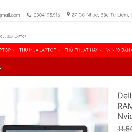
27 Cổ Nhuế, Bắc Từ Liêm, 
mail.com
0984.193.916
,
 CŨ
SỬA LAPTOP
APTOP
THU MUA LAPTOP
THỦ THUẬT HAY
WIN 10 BẢN
L
Del
RAM
Nvi
11.5