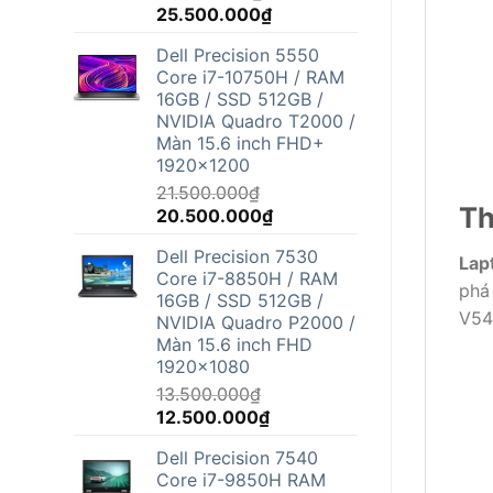
Giá
Giá
25.500.000
₫
gốc
hiện
Dell Precision 5550
là:
tại
Core i7-10750H / RAM
26.800.000₫.
là:
16GB / SSD 512GB /
25.500.000₫.
NVIDIA Quadro T2000 /
Màn 15.6 inch FHD+
1920x1200
21.500.000
₫
Th
Giá
Giá
20.500.000
₫
gốc
hiện
Dell Precision 7530
là:
tại
Lap
Core i7-8850H / RAM
21.500.000₫.
là:
phá
16GB / SSD 512GB /
20.500.000₫.
V54
NVIDIA Quadro P2000 /
Màn 15.6 inch FHD
1920x1080
13.500.000
₫
Giá
Giá
12.500.000
₫
gốc
hiện
Dell Precision 7540
là:
tại
Core i7-9850H RAM
13.500.000₫.
là: