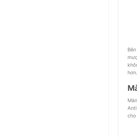
Bên
mượ
khôn
hơn
Mà
Màn
Anti
cho