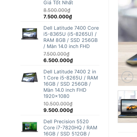
Giá Tốt Nhất
8.500.000
₫
Giá
Giá
7.500.000
₫
gốc
hiện
Dell Latitude 7400 Core
là:
tại
i5-8365U (i5-8265U) /
8.500.000₫.
là:
RAM 8GB / SSD 256GB
7.500.000₫.
/ Màn 14.0 inch FHD
7.500.000
₫
Giá
Giá
6.500.000
₫
gốc
hiện
Dell Latitude 7400 2 in
là:
tại
1 Core i5-8265U / RAM
7.500.000₫.
là:
16GB / SSD 256GB /
6.500.000₫.
Màn 14.0 inch FHD
1920x1080
10.500.000
₫
Giá
Giá
9.500.000
₫
gốc
hiện
Dell Precision 5520
là:
tại
Core i7-7820HQ / RAM
10.500.000₫.
là:
16GB / SSD 512GB /
9.500.000₫.