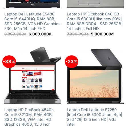
Laptop Dell Latitude E5480
Laptop HP Elitebook 840 G3 -
Core i5-6440HQ, RAM 8GB,
Core i5 6300U| like new 99% |
SSD 256GB, VGA HD Graphics
RAM 8GB DDR4 | SSD 256GB |
530, Màn 14 inch FHD
14 Inches Full HD
Giá
Giá
Giá
Giá
9.800.000
₫
6.000.000
₫
7.000.000
₫
5.000.000
₫
gốc
hiện
gốc
hiện
là:
tại
là:
tại
9.800.000₫.
là:
7.000.000₫.
là:
6.000.000₫.
5.000.
-38%
-23%
Laptop HP ProBook 4540s
Laptop Dell Latitude E7250
Core i5-3210M, RAM 4GB,
|Intel Core i5 5300U|ram 4gb|
SSD 128GB, VGA intel HD
Ssd 128| 12.5 inch HD| VGa
Graphics 4000, 15.6 inch
intel