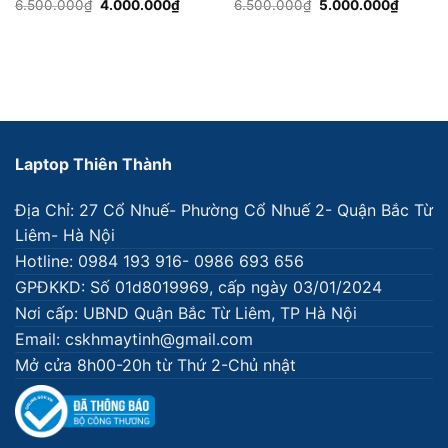
Giá
Giá
Giá
Giá
6.500.000
₫
4.000.000
₫
6.500.000
₫
5.000.000
₫
gốc
hiện
gốc
hiện
là:
tại
là:
tại
6.500.000₫.
là:
6.500.000₫.
là:
4.000.000₫.
5.000.
Laptop Thiên Thành
Địa Chỉ: 27 Cổ Nhuế- Phường Cổ Nhuế 2- Quận Bắc Từ
Liêm- Hà Nội
Hotline: 0984 193 916- 0986 693 656
GPĐKKD: Số 01d8019969, cấp ngày 03/01/2024
Nơi cấp: UBND Quận Bắc Từ Liêm, TP Hà Nội
Email: cskhmaytinh@gmail.com
Mở cửa 8h00-20h từ Thứ 2-Chủ nhật