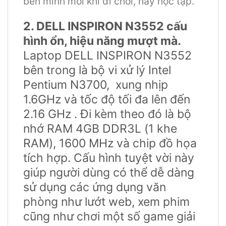
bên mình mỗi khi đi chơi, hay học tập.
2. DELL INSPIRON N3552 cấu
hình ổn, hiệu năng mượt mà.
Laptop DELL INSPIRON N3552
bên trong là bộ vi xử lý Intel
Pentium N3700, xung nhịp
1.6GHz và tốc độ tối đa lên đến
2.16 GHz . Đi kèm theo đó là bộ
nhớ RAM 4GB DDR3L (1 khe
RAM), 1600 MHz và chip đồ họa
tích hợp. Cấu hình tuyệt vời này
giúp người dùng có thể dễ dàng
sử dụng các ứng dụng văn
phòng như lướt web, xem phim
cũng như chơi một số game giải