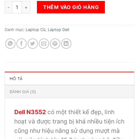
gốc
hiện
Laptop Dell N3552 PENTIUM N3700/ RAM 4GB/ SSD 120GB/ HD
là:
tại
THÊM VÀO GIỎ HÀNG
5.500.000₫.
là:
4.000.000₫.
Danh mục:
Laptop Cũ
,
Laptop Dell
MÔ TẢ
ĐÁNH GIÁ (0)
Dell N3552
có một thiết kế đẹp, linh
hoạt và được trang bị khá nhiều tiện ích
cũng như hiệu năng sử dụng mượt mà