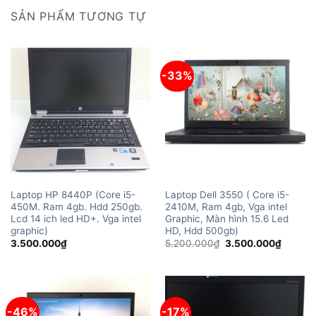
SẢN PHẨM TƯƠNG TỰ
-33%
Laptop HP 8440P (Core i5-
Laptop Dell 3550 ( Core i5-
450M. Ram 4gb. Hdd 250gb.
2410M, Ram 4gb, Vga intel
Lcd 14 ich led HD+. Vga intel
Graphic, Màn hình 15.6 Led
graphic)
HD, Hdd 500gb)
Giá
Giá
3.500.000
₫
5.200.000
₫
3.500.000
₫
gốc
hiện
là:
tại
5.200.000₫.
là:
3.500.
-46%
-17%