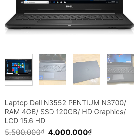
Laptop Dell N3552 PENTIUM N3700/
RAM 4GB/ SSD 120GB/ HD Graphics/
LCD 15.6 HD
Giá
Giá
5.500.000
4.000.000
₫
₫