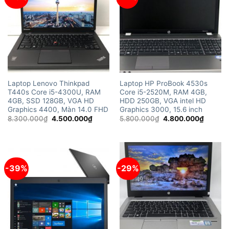
Laptop Lenovo Thinkpad
Laptop HP ProBook 4530s
T440s Core i5-4300U, RAM
Core i5-2520M, RAM 4GB,
4GB, SSD 128GB, VGA HD
HDD 250GB, VGA intel HD
Graphics 4400, Màn 14.0 FHD
Graphics 3000, 15.6 inch
Giá
Giá
Giá
Giá
8.300.000
₫
4.500.000
₫
5.800.000
₫
4.800.000
₫
gốc
hiện
gốc
hiện
là:
tại
là:
tại
8.300.000₫.
là:
5.800.000₫.
là:
4.500.000₫.
4.800.
-39%
-29%