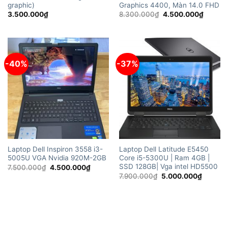
graphic)
Graphics 4400, Màn 14.0 FHD
Giá
Giá
3.500.000
₫
8.300.000
₫
4.500.000
₫
gốc
hiện
là:
tại
8.300.000₫.
là:
4.500.
-40%
-37%
Laptop Dell Inspiron 3558 i3-
Laptop Dell Latitude E5450
5005U VGA Nvidia 920M-2GB
Core i5-5300U | Ram 4GB |
SSD 128GB| Vga intel HD5500
Giá
Giá
7.500.000
₫
4.500.000
₫
gốc
hiện
Giá
Giá
7.900.000
₫
5.000.000
₫
là:
tại
gốc
hiện
7.500.000₫.
là:
là:
tại
4.500.000₫.
7.900.000₫.
là:
5.000.