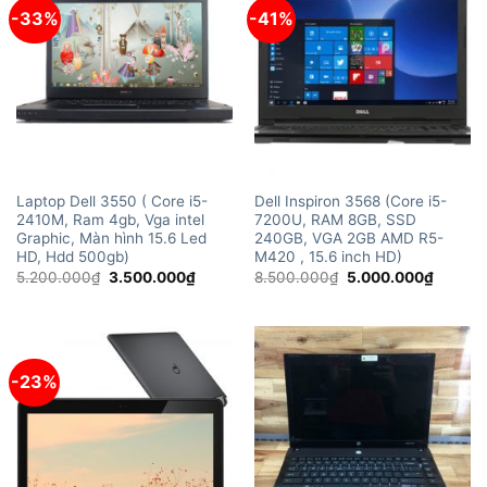
-33%
-41%
Laptop Dell 3550 ( Core i5-
Dell Inspiron 3568 (Core i5-
2410M, Ram 4gb, Vga intel
7200U, RAM 8GB, SSD
Graphic, Màn hình 15.6 Led
240GB, VGA 2GB AMD R5-
HD, Hdd 500gb)
M420 , 15.6 inch HD)
Giá
Giá
Giá
Giá
5.200.000
₫
3.500.000
₫
8.500.000
₫
5.000.000
₫
gốc
hiện
gốc
hiện
là:
tại
là:
tại
5.200.000₫.
là:
8.500.000₫.
là:
3.500.000₫.
5.000.
-23%