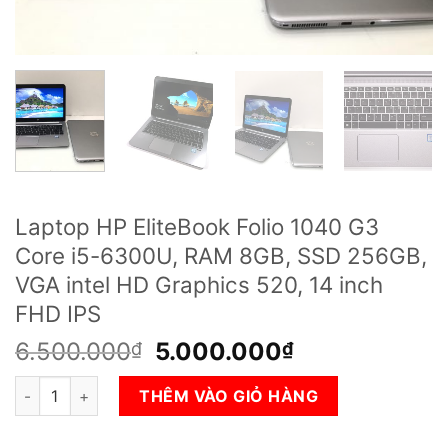
Laptop HP EliteBook Folio 1040 G3
Core i5-6300U, RAM 8GB, SSD 256GB,
VGA intel HD Graphics 520, 14 inch
FHD IPS
Giá
Giá
6.500.000
5.000.000
₫
₫
gốc
hiện
Laptop HP EliteBook Folio 1040 G3 Core i5-6300U, RAM 8GB, 
là:
tại
THÊM VÀO GIỎ HÀNG
6.500.000₫.
là:
5.000.000₫.