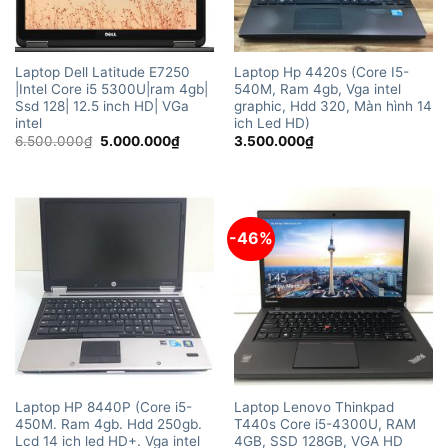
Laptop Dell Latitude E7250
Laptop Hp 4420s (Core I5-
|Intel Core i5 5300U|ram 4gb|
540M, Ram 4gb, Vga intel
Ssd 128| 12.5 inch HD| VGa
graphic, Hdd 320, Màn hình 14
intel
ich Led HD)
Giá
Giá
6.500.000
₫
5.000.000
₫
3.500.000
₫
gốc
hiện
là:
tại
6.500.000₫.
là:
5.000.000₫.
-46%
Laptop HP 8440P (Core i5-
Laptop Lenovo Thinkpad
450M. Ram 4gb. Hdd 250gb.
T440s Core i5-4300U, RAM
Lcd 14 ich led HD+. Vga intel
4GB, SSD 128GB, VGA HD