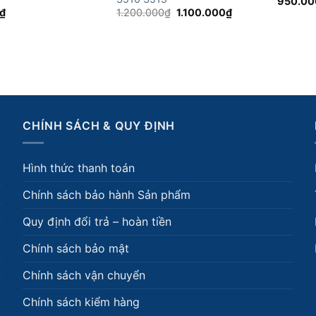
950.00
Giá
Giá
₫
1.200.000
₫
1.100.000
₫
gốc
hiện
là:
tại
1.200.000₫.
là:
1.100.000₫.
CHÍNH SÁCH & QUY ĐỊNH
Hình thức thanh toán
Chính sách bảo hành Sản phẩm
Quy định đổi trả – hoàn tiền
Chính sách bảo mật
Chính sách vận chuyển
Chính sách kiểm hàng