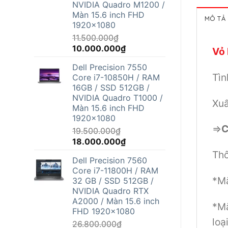
NVIDIA Quadro M1200 /
Màn 15.6 inch FHD
MÔ TẢ
1920x1080
11.500.000
₫
Giá
Giá
10.000.000
₫
Vỏ 
gốc
hiện
Dell Precision 7550
là:
tại
Tìn
Core i7-10850H / RAM
11.500.000₫.
là:
16GB / SSD 512GB /
10.000.000₫.
NVIDIA Quadro T1000 /
Xuấ
Màn 15.6 inch FHD
1920x1080
=>
C
19.500.000
₫
Giá
Giá
18.000.000
₫
gốc
hiện
Thô
Dell Precision 7560
là:
tại
Core i7-11800H / RAM
19.500.000₫.
là:
*Mặ
32 GB / SSD 512GB /
18.000.000₫.
NVIDIA Quadro RTX
A2000 / Màn 15.6 inch
*Mặ
FHD 1920x1080
loạ
26.800.000
₫