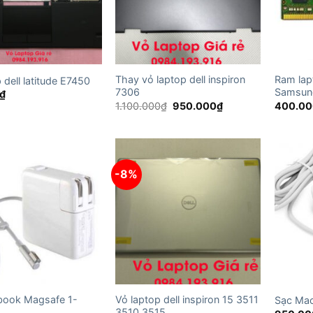
Thay vỏ laptop dell inspiron
Ram la
 dell latitude E7450
7306
Samsun
₫
Giá
Giá
1.100.000
₫
950.000
₫
400.00
gốc
hiện
là:
tại
1.100.000₫.
là:
950.000₫.
-8%
book Magsafe 1-
Vỏ laptop dell inspiron 15 3511
Sạc Ma
3510 3515