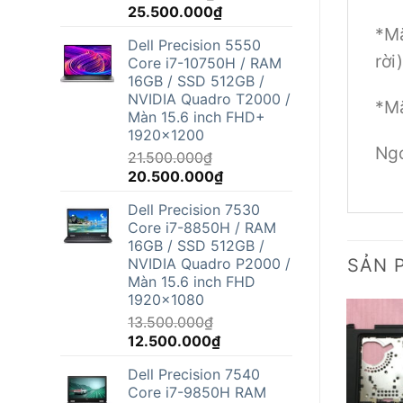
Giá
Giá
25.500.000
₫
gốc
hiện
*Mặ
Dell Precision 5550
là:
tại
rời)
Core i7-10750H / RAM
26.800.000₫.
là:
16GB / SSD 512GB /
25.500.000₫.
NVIDIA Quadro T2000 /
*Mặ
Màn 15.6 inch FHD+
1920x1200
Ngo
21.500.000
₫
Giá
Giá
20.500.000
₫
gốc
hiện
Dell Precision 7530
là:
tại
Core i7-8850H / RAM
21.500.000₫.
là:
16GB / SSD 512GB /
20.500.000₫.
NVIDIA Quadro P2000 /
SẢN 
Màn 15.6 inch FHD
1920x1080
13.500.000
₫
Giá
Giá
12.500.000
₫
gốc
hiện
Dell Precision 7540
là:
tại
Core i7-9850H RAM
13.500.000₫.
là: