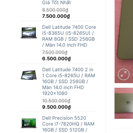
Giá Tốt Nhất
8.500.000
₫
Giá
Giá
7.500.000
₫
gốc
hiện
Dell Latitude 7400 Core
là:
tại
i5-8365U (i5-8265U) /
8.500.000₫.
là:
RAM 8GB / SSD 256GB
7.500.000₫.
/ Màn 14.0 inch FHD
7.500.000
₫
Giá
Giá
6.500.000
₫
gốc
hiện
Dell Latitude 7400 2 in
là:
tại
1 Core i5-8265U / RAM
7.500.000₫.
là:
16GB / SSD 256GB /
6.500.000₫.
Màn 14.0 inch FHD
1920x1080
10.500.000
₫
Giá
Giá
9.500.000
₫
gốc
hiện
Dell Precision 5520
là:
tại
Core i7-7820HQ / RAM
10.500.000₫.
là:
16GB / SSD 512GB /
9.500.000₫.