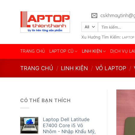
Skip
to
cskhmaytinh@g
content
Tìm
kiếm:
Xu Hướng Tìm Kiếm:
LAPTOP
TRANG CHỦ
LAPTOP CŨ
LINH KIỆN
DỊCH VỤ L
TRANG CHỦ
/
LINH KIỆN
/
VỎ LAPTOP
/
CÓ THỂ BẠN THÍCH
Laptop Dell Latitude
E7400 Core i5 Vỏ
Nhôm - Nhập Khẩu Mỹ,