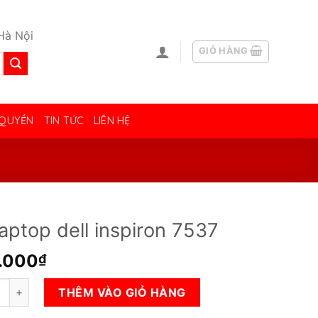
Hà Nội
GIỎ HÀNG
 QUYỀN
TIN TỨC
LIÊN HỆ
laptop dell inspiron 7537
.000
₫
op dell inspiron 7537 số lượng
THÊM VÀO GIỎ HÀNG