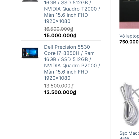
16GB / SSD 512GB /
12.500.000₫.
NVIDIA Quadro T2000 /
Màn 15.6 inch FHD
1920x1080
16.500.000
₫
Giá
Giá
15.000.000
₫
Vỏ laptop
gốc
hiện
750.000
Dell Precision 5530
là:
tại
Core i7-8850H / Ram
16.500.000₫.
là:
16GB / SSD 512GB /
15.000.000₫.
NVIDIA Quadro P2000 /
Màn 15.6 inch FHD
1920x1080
13.500.000
₫
Giá
Giá
12.500.000
₫
gốc
hiện
là:
tại
13.500.000₫.
là:
12.500.000₫.
Sạc Mac
45W