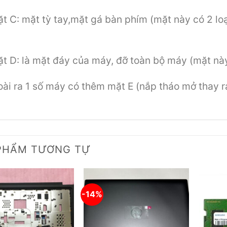
t C: mặt tỳ tay,mặt gá bàn phím (mặt này có 2 loạ
t D: là mặt đáy của máy, đỡ toàn bộ máy (mặt này
ài ra 1 số máy có thêm mặt E (nắp tháo mở thay 
PHẨM TƯƠNG TỰ
-14%