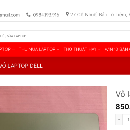
27 Cổ Nhuế, Bắc Từ Liêm, 
mail.com
0984.193.916
,
 CŨ
SỬA LAPTOP
APTOP
THU MUA LAPTOP
THỦ THUẬT HAY
WIN 10 BẢN
VỎ LAPTOP DELL
Vỏ 
850
Vỏ lapt