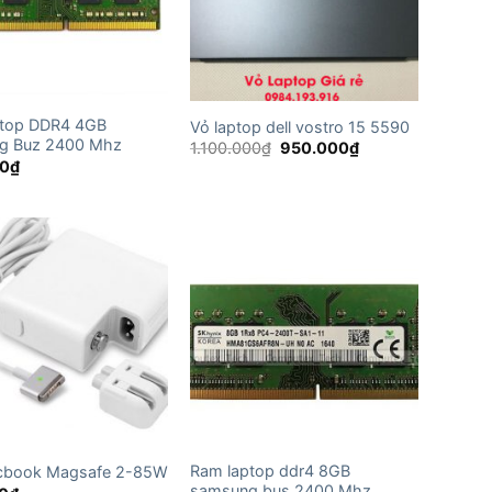
ptop DDR4 4GB
Vỏ laptop dell vostro 15 5590
g Buz 2400 Mhz
Giá
Giá
1.100.000
₫
950.000
₫
gốc
hiện
0
₫
là:
tại
1.100.000₫.
là:
950.000₫.
Ram laptop ddr4 8GB
cbook Magsafe 2-85W
samsung bus 2400 Mhz