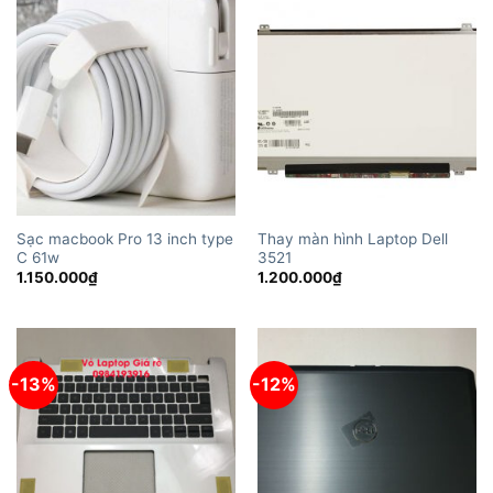
Sạc macbook Pro 13 inch type
Thay màn hình Laptop Dell
C 61w
3521
1.150.000
₫
1.200.000
₫
-13%
-12%