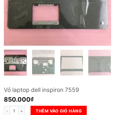
Vỏ laptop dell inspiron 7559
850.000
₫
Vỏ laptop dell inspiron 7559 số lượng
THÊM VÀO GIỎ HÀNG