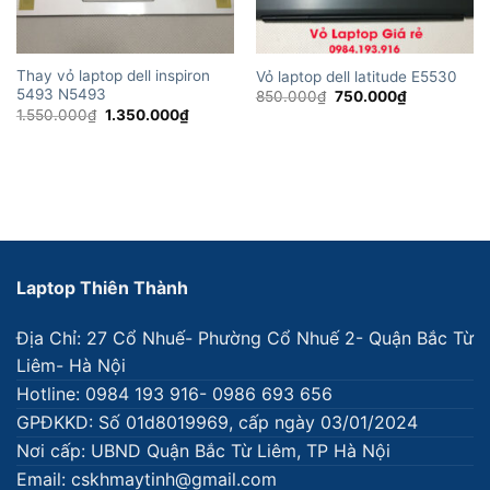
Thay vỏ laptop dell inspiron
Vỏ laptop dell latitude E5530
5493 N5493
Giá
Giá
850.000
₫
750.000
₫
gốc
hiện
Giá
Giá
1.550.000
₫
1.350.000
₫
là:
tại
gốc
hiện
850.000₫.
là:
là:
tại
750.000₫.
1.550.000₫.
là:
1.350.000₫.
Laptop Thiên Thành
Địa Chỉ: 27 Cổ Nhuế- Phường Cổ Nhuế 2- Quận Bắc Từ
Liêm- Hà Nội
Hotline: 0984 193 916- 0986 693 656
GPĐKKD: Số 01d8019969, cấp ngày 03/01/2024
Nơi cấp: UBND Quận Bắc Từ Liêm, TP Hà Nội
Email: cskhmaytinh@gmail.com