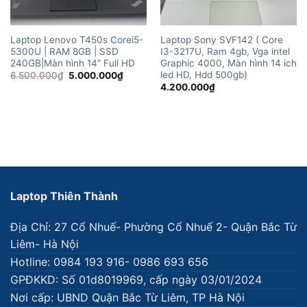
Laptop Lenovo T450s Corei5-
Laptop Sony SVF142 ( Core
5300U | RAM 8GB | SSD
I3-3217U, Ram 4gb, Vga intel
240GB|Màn hình 14” Full HD
Graphic 4000, Màn hình 14 ich
led HD, Hdd 500gb)
Giá
Giá
6.500.000
₫
5.000.000
₫
gốc
hiện
4.200.000
₫
là:
tại
6.500.000₫.
là:
5.000.000₫.
Laptop Thiên Thành
Địa Chỉ: 27 Cổ Nhuế- Phường Cổ Nhuế 2- Quận Bắc Từ
Liêm- Hà Nội
Hotline: 0984 193 916- 0986 693 656
GPĐKKD: Số 01d8019969, cấp ngày 03/01/2024
Nơi cấp: UBND Quận Bắc Từ Liêm, TP Hà Nội