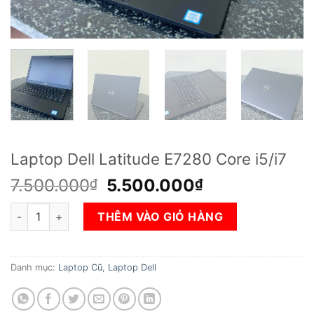
Laptop Dell Latitude E7280 Core i5/i7
Giá
Giá
7.500.000
5.500.000
₫
₫
gốc
hiện
Laptop Dell Latitude E7280 Core i5/i7 số lượng
là:
tại
THÊM VÀO GIỎ HÀNG
7.500.000₫.
là:
5.500.000₫.
Danh mục:
Laptop Cũ
,
Laptop Dell