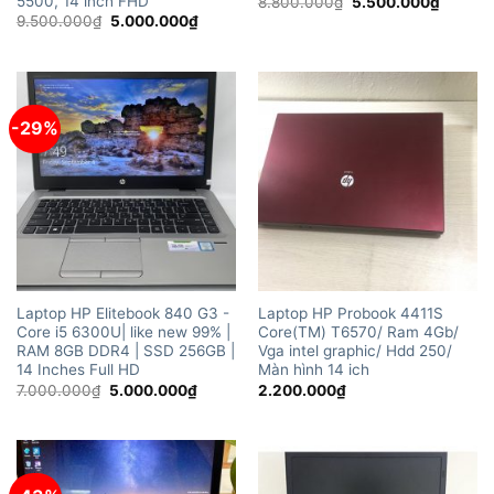
5500, 14 inch FHD
Giá
Giá
8.800.000
₫
5.500.000
₫
gốc
hiện
Giá
Giá
9.500.000
₫
5.000.000
₫
là:
tại
gốc
hiện
8.800.000₫.
là:
là:
tại
5.500.
9.500.000₫.
là:
5.000.000₫.
-29%
Laptop HP Elitebook 840 G3 -
Laptop HP Probook 4411S
Core i5 6300U| like new 99% |
Core(TM) T6570/ Ram 4Gb/
RAM 8GB DDR4 | SSD 256GB |
Vga intel graphic/ Hdd 250/
14 Inches Full HD
Màn hình 14 ich
Giá
Giá
7.000.000
₫
5.000.000
₫
2.200.000
₫
gốc
hiện
là:
tại
7.000.000₫.
là:
5.000.000₫.