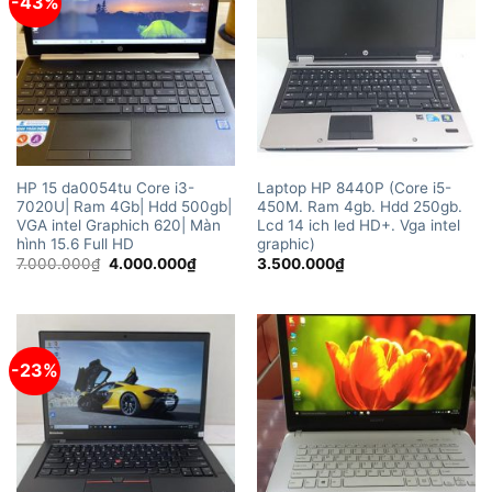
-43%
HP 15 da0054tu Core i3-
Laptop HP 8440P (Core i5-
7020U| Ram 4Gb| Hdd 500gb|
450M. Ram 4gb. Hdd 250gb.
VGA intel Graphich 620| Màn
Lcd 14 ich led HD+. Vga intel
hình 15.6 Full HD
graphic)
Giá
Giá
7.000.000
₫
4.000.000
₫
3.500.000
₫
gốc
hiện
là:
tại
7.000.000₫.
là:
4.000.000₫.
-23%