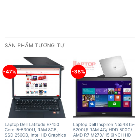
SẢN PHẨM TƯƠNG TỰ
-47%
-38%
Laptop Dell Latitude E7450
Laptop Dell Inspiron N5548 I5-
Core i5-5300U, RAM 8GB,
5200U/ RAM 4G/ HDD 500G/
SSD 256GB, Intel HD Graphics
AMD R7 M270/ 15.6INCH HD